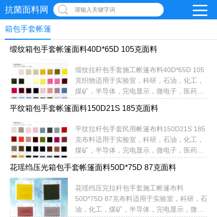
抗菌面料网
请输入关键字词
箱包手套帐篷
缎纹箱包手套帐篷面料40D*65D 105克面料
缎纹拉杆包手套施工帐篷布料40D*65D 105
克织物适用于实验室，科研，石油，化工，
煤矿，半导体，完电显示，微电子，医药，
吃品整理，拉杆包，手套，民用帐篷等布料
平纹箱包手套帐篷面料150D21S 185克面料
《常备现货，即订即发》以上织物颜色均有
现货！无需定制定色，提供：品名，货号，
平纹拉杆包手套民用帐篷布料150D21S 185
色号即可以直接发货！不限米数，即订即
克布料适用于实验室，科研，石油，化工，
发！无需担心交期问题...
煤矿，半导体，完电显示，微电子，医药，
吃品整理，拉杆包，手套，施工帐篷等布料
​花瑶绉压光箱包手套帐篷面料50D*75D 87克面料
《常备现货，即订即发》以上织物颜色均有
现货！无需定制定色，提供：品名，货号，
花瑶绉压完拉杆包手套施工帐篷布料
色号即可以直接发货！不限米数，即订即
50D*75D 87克布料适用于实验室，科研，石
发！无需担心交期问题...
油，化工，煤矿，半导体，完电显示，微电