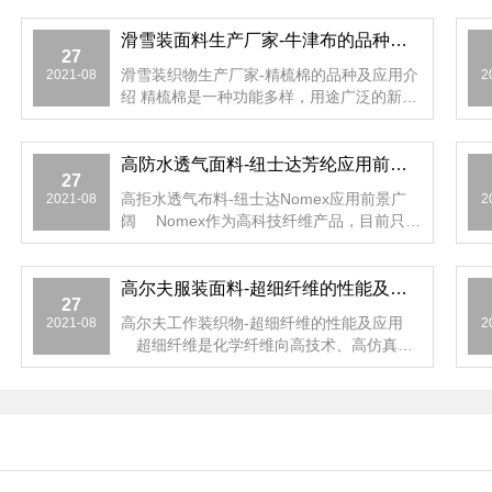
滑雪装面料生产厂家-牛津布的品种及应用介绍
27
滑雪装织物生产厂家-精梳棉的品种及应用介
2021-08
2
绍 精梳棉是一种功能多样，用途广泛的新型
布料，目前市场上主...
高防水透气面料-纽士达芳纶应用前景广阔
27
高拒水透气布料-纽士达Nomex应用前景广
2021-08
2
阔 Nomex作为高科技纤维产品，目前只有
日本等少数几个...
高尔夫服装面料-超细纤维的性能及应用
27
高尔夫工作装织物-超细纤维的性能及应用
2021-08
2
超细纤维是化学纤维向高技术、高仿真化
方向进展的新合纤的典...