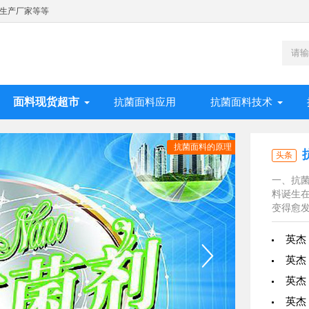
生产厂家等等
面料现货超市
抗菌面料应用
抗菌面料技术
抗菌面料的原理
头条
一、抗菌
料诞生
变得愈发
英杰
英杰
英杰
英杰