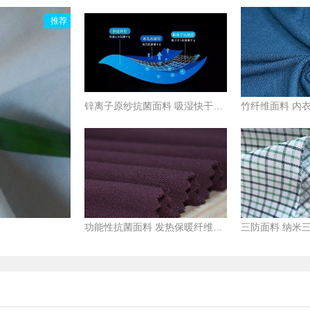
推荐
锌离子原纱抗菌面料 吸湿快干针织涤纶棉毛布
功能性抗菌面料 发热保暖纤维面料