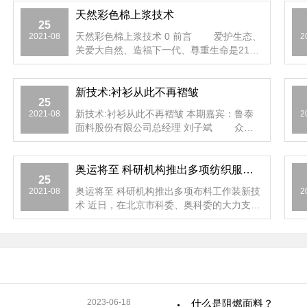
天然彩色棉上浆技术
25
天然彩色棉上浆技术 0 前言 爱护生态、
2021-08
2
关爱大自然、造福下一代、尊重生命是21世
纪的主题。随着...
新技术:衬衫从此不再褶皱
25
新技术:衬衫从此不再褶皱 本期嘉宾：鲁泰
2021-08
2
面料股份有限公司总经理 刘子斌 众所
周知，天然棉、麻衬...
奥运将至 科研机构推出多项纺织服装新技术
25
奥运将至 科研机构推出多项布料工作装新技
2021-08
2
术 近日，在北京市科委、奥科委的大力支持
下，首都科技集团主...
2023-06-18
什么是阻燃面料？