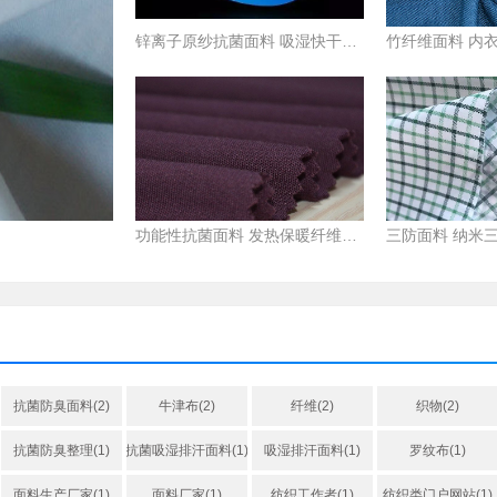
锌离子原纱抗菌面料 吸湿快干针织涤纶棉毛布
功能性抗菌面料 发热保暖纤维面料
抗菌防臭面料(2)
牛津布(2)
纤维(2)
织物(2)
抗菌防臭整理(1)
抗菌吸湿排汗面料(1)
吸湿排汗面料(1)
罗纹布(1)
面料生产厂家(1)
面料厂家(1)
纺织工作者(1)
纺织类门户网站(1)