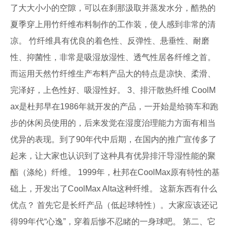
了大大小小的空隙，可以在刹那汲取并蒸发水分，酷热的
夏季穿上用竹纤维布料制作的工作装，使人感到非常的清
凉。 竹纤维具有优良的着色性、反弹性、悬垂性、耐磨
性、抑菌性，非常是吸湿放湿性、透气性居各纤维之首。
而运用天然竹纤维生产布料产品大的特点是凉快、柔滑、
完泽好，上色性好、吸湿性好。 3、排汗散热纤维 CoolM
ax是杜邦早在1986年就开发的产品，一开始是给骑车和跑
步的休闲员使用的，后来发觉在湿度治理能力方面有相当
优异的表现。到了90年代中后期，在国内的推广宣传多了
起来，让大家也认识到了这种具有优异排汗导湿性能的聚
酯（涤纶）纤维。 1999年，杜邦在CoolMax原有特性的基
础上，开发出了CoolMax Alta这种纤维。 这新东西有什么
优点？ 首先它是长纤产品（低起球特性）。大家应该还记
得99年代“心逸”，穿着后惨不忍睹的一身球吧。 第二、它