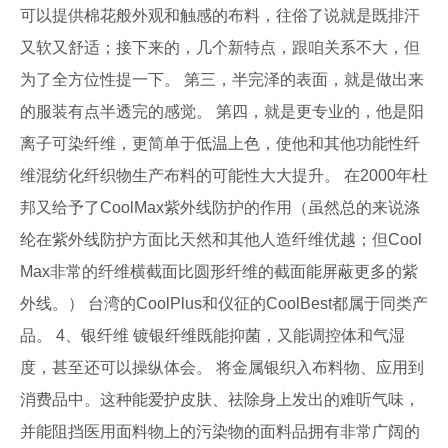
可以提供棉花般外观和触感的布料，往俗了说就是既排汗
又软又舒适；接下来的，几个新特点，跟咱关系不大，但
为了全方位性提一下。 第三，半完泽的表面，就是做出来
的服装有点半透完的感觉。 第四，就是更专业的，他是阳
离子可染纤维，更简单于低温上色，使他和其他功能性纤
维混纺化纤织物生产布料的可能性大大提升。 在2000年杜
邦又给予了CoolMax紫外线防护的作用（虽然总的来说涤
纶在紫外线防护方面比天然和其他人造纤维优越；但Cool
Max非常的纤维横截面比圆形纤维的截面能屏蔽更多的紫
外线。） 台湾的CoolPlus和仪征的CoolBest都属于同类产
品。 4、银纤维 镀银纤维既能抑菌，又能调控体和气湿
度，甚至还可以操纵体会。 将金属银织入布料物、应用到
消费品中。这种能爱护皮肤、祛除身上发出的难听气味，
并能阻挡医用面料物上的污染物的面料品拥有非常广阔的