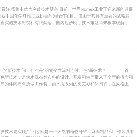
优势突破技术壁垒 目前，世界Nomex工业正迎来新的进展
维也被中国化学纤维工业协会列为绿灯项目。但由于其具有重要的战略意
一直实施技术封锁和有限禁运，国内起步晚，技术难题尚未根本破解，严
因此，集中优势力量抓紧突破国外技术垄断，攻克Nomex纤维技术难
化至关重要。 需求增长前景看好 Nomex纤维具有超高强度、高模
碱、质量轻等优良性能，其强度是钢丝的5...
性涂料连续上色”新技术？ 答：
上色新技术，是为水洗布类布料的设计、开发和生产带来了全新的概念和
生产的休闲布料所做工作装，如水洗系列的夹克衫和休闲裤，在风格上和
的风格一致，而水洗后自然做旧的效果又特别柔和，在缝纫的边缘部分色
效果，无论是从质量、颜色还是在风格上，都达到了欧洲名牌的水平。
辨出该产品是采纳涂料上色的呢？ 答：这里面有三...
是一种天然的植物纤维，麻面料品和工作装具有