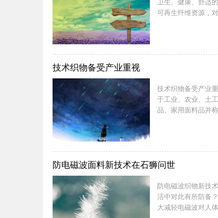
卫生、健康、舒适
可再生纤维资源，对
构调整任务具有重
产、消费、再生产
中也存在污染和高排
技术织物备受产业重视
技术织物备受产业重视 产业用面料品在国外被称为“技术织物”（technicalfabri
于工业、农业、土
品、家用面料品并
有逐步成为金属、
化、多样化以及美
未来10年间，产业用
防电磁波面料新技术在石狮问世
防电磁波织物新技术在石狮问世 电脑用久了、电视看久
活中对此有所防备
大减轻电磁波对人