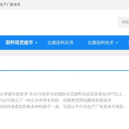
生产厂家等等
面料现货超市
抗菌面料应用
抗菌面料技术
举办的国际生态面料品会议及展会(RITE)上，
ng(道康宁)公司展出了一种正在申请专利的、织物整理用硅酮母粒新技术。
g®GP 8000环保柔软剂集多种性能于一身。它能让牛仔布生产厂将原来不相容的
不再需要分步水洗，从而有效降低了用水量、能耗、共用工程成本和整理
产效率。使用GP 8000环保柔软剂，平均每条牢固呢裤可节约用水15