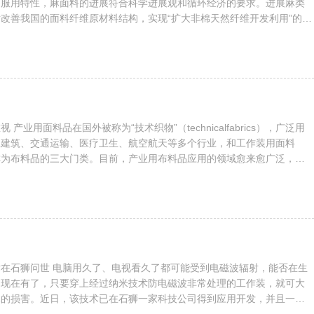
的服用特性，麻面料的进展符合科学进展观和循环经济的要求。进展麻类
改善我国的面料纤维原材料结构，实现“扩大非棉天然纤维开发利用”的结
要作用。虽然麻面料业在纤维资源利用、面料整理和废弃物处理的整个生
过程中，具有生态产业的特征和可延续进展优势，但麻纺行业在生产过程
放的问题，因此，对于有着生态特征的麻纺产业，把排污和清...
cs），广泛用
工建筑、交通运输、医疗卫生、航空航天等多个行业，和工作装用面料
称为布料品的三大门类。目前，产业用布料品应用的领域愈来愈广泛，已
塑料、纸张和石棉等材料替代品的趋势。随着工业用材轻量化、高性能
观化的进展趋势，产业用布料品的用途日益扩大，市场需求量不断攀升，
布料品将以超过10%以上的增速快速进展。...
了都可能受到电磁波辐射，能否在生
？现在有了，只要穿上经过纳米技术防电磁波非常处理的工作装，就可大
体的损害。近日，该技术已在石狮一家科技公司得到应用开发，并且一问