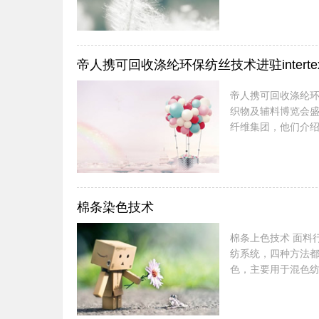
世就受到不少织物
用到工作装服饰领域
科技孵化基地，对该
帝人携可回收涤纶环保纺丝技术进驻intertext
帝人携可回收涤纶环保纺丝技术进驻intert
织物及辅料博览会盛
纤维集团，他们介绍
过的涤纶纤维面料
本已经有了一条生
回收，然后帝人集团
棉条染色技术
棉条上色技术 面料行业的上色方法通常有散纤维上色、条染(毛条)、纱染、匹染四种。在毛
纺系统，四种方法
色，主要用于混色
产品的开发。 就
进行上色，而棉条
是近年来，随着工作