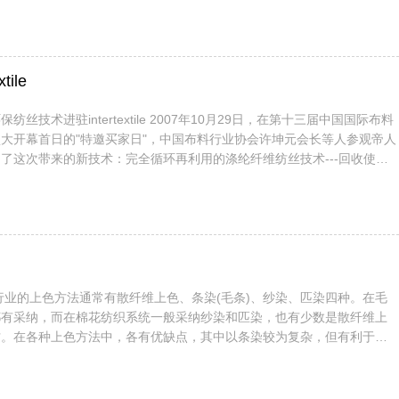
企业的关注。 “这一技术太好了，很适合当今时代和市场的需求，若应
，定有较大的市场前景。”昨天，石狮一家工作装企业老总来到海峡两岸
基地一家纳米公司开发的防电磁波布料技术进行现场咨询。...
ile
extile 2007年10月29日，在第十三届中国国际布料
大开幕首日的"特邀买家日"，中国布料行业协会许坤元会长等人参观帝人
了这次带来的新技术：完全循环再利用的涤纶纤维纺丝技术---回收使用
品，还原成原材料，然后再纺成丝，然后再做成服装。 这种设备在日
产线。他们跟美国一家特意生产休闲工作装的企业在合作，这家公司负责
再利用、生产。 成本问...
都有采纳，而在棉花纺织系统一般采纳纱染和匹染，也有少数是散纤维上
纺。在各种上色方法中，各有优缺点，其中以条染较为复杂，但有利于新
棉花纺织系统而言，由于棉纤维较短，无法在毛纺系统条染设备上
上色又是某些产品的需要，因此，棉条上色被提到议事日程上来了。非常
装向时装化的进展，一些常规的和流行的T恤衫、带有皱裥...