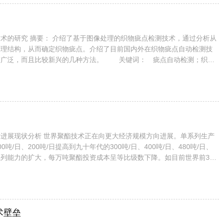
织物疵点检测技术，通过分析从
纹理结构，从而确定织物疵点。介绍了目前国内外在织物疵点自动检测技
较广泛，而且比较新兴的几种方法。 关键词： 疵点自动检测；织物
0 前言 在面料品生产过程中，质量操纵和检测是特别重要的，织
重要的一部分。目前国内织物检测基本上是由人工视觉来完成。在检测过
存在偏差，首先，一个检验员精力集中的长时间只有2...
在向更大经济规模方向进展。单系列生产
吨/日、200吨/日提高到九十年代的300吨/日、400吨/日、480吨/日、
单系列能力的扩大，每万吨聚酯投资成本呈等比级数下降。如目前世界前30
均产能达36万吨/年，规模大的杜邦公司已达140万吨/年。 聚酯工艺
材料的直接酯化法和以DMT为原材料的酯交换法。PTA法具有原材料消耗
副产品甲醇，反...
术壁垒