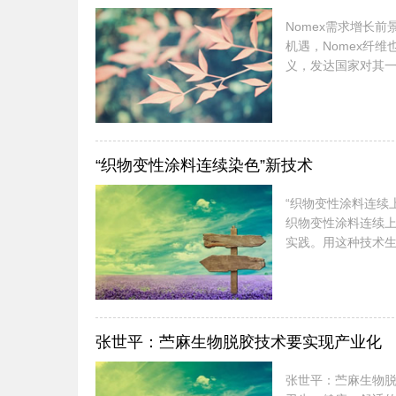
Nomex需求增长前景看好 需集中
机遇，Nomex纤
义，发达国家对其
峻制约了行业进展。
题，提早实现产业
量和耐高温、耐酸耐
“织物变性涂料连续染色”新技术
“织物变性涂料连续上色”新技术 问：什么是“织物变
织物变性涂料连续
实践。用这种技术
欧洲高档产品追求
彩过渡呈现模糊的
问：为什么很难分
张世平：苎麻生物脱胶技术要实现产业化
张世平：苎麻生物脱胶技术要实现产业化 麻