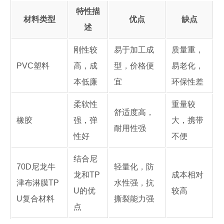
特性描
材料类型
优点
缺点
述
刚性较
易于加工成
质量重，
PVC塑料
高，成
型，价格便
易老化，
本低廉
宜
环保性差
柔软性
重量较
舒适度高，
橡胶
强，弹
大，携带
耐用性强
性好
不便
结合尼
70D尼龙牛
轻量化，防
龙和TP
成本相对
津布淋膜TP
水性强，抗
U的优
较高
U复合材料
撕裂能力强
点