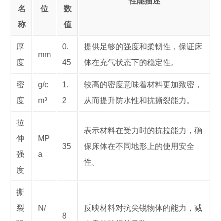
性能描述
名
位
数
称
值
厚
0.
提供足够的强度和柔韧性，保证床
mm
度
45
体在充气状态下的稳定性。
密
g/c
1.
较高的密度意味着材料更加致密，
度
m³
2
从而提升防水性和抗撕裂能力。
拉
表示材料在受力时的抗拉能力，确
伸
MP
35
保床体在不同地形上的使用安全
强
a
性。
度
撕
裂
N/
反映材料对抗尖锐物体的能力，减
8