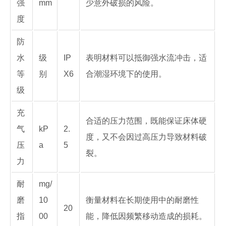
强
mm
少意外破损的风险。
度
防
水
级
IP
表明材料可以抵御强水流冲击，适
等
别
X6
合潮湿环境下的使用。
级
充
合适的压力范围，既能保证床体硬
气
kP
2.
度，又不会因过高压力导致材料破
压
a
5
裂。
力
耐
mg/
磨
10
衡量材料在长期使用中的耐磨性
20
指
00
能，降低因频繁移动造成的损耗。