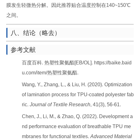
膜发生轻微热分解。因此推荐贴合温度控制在140~150℃
之间。
八、结论（略去）
参考文献
百度百科. 热塑性聚氨酯[EB/OL]. https://baike.baid
u.com/item/热塑性聚氨酯.
Wang, Y., Zhang, L., & Liu, H. (2020). Optimization
of lamination process for TPU-coated polyester fab
ric.
Journal of Textile Research
, 41(3), 56-61.
Chen, J., Li, M., & Zhao, Q. (2022). Development a
nd performance evaluation of breathable TPU me
mbranes for functional textiles.
Advanced Material