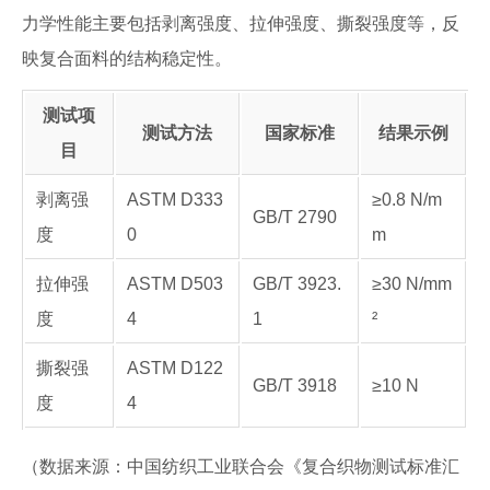
力学性能主要包括剥离强度、拉伸强度、撕裂强度等，反
映复合面料的结构稳定性。
测试项
测试方法
国家标准
结果示例
目
剥离强
ASTM D333
≥0.8 N/m
GB/T 2790
度
0
m
拉伸强
ASTM D503
GB/T 3923.
≥30 N/mm
度
4
1
²
撕裂强
ASTM D122
GB/T 3918
≥10 N
度
4
（数据来源：中国纺织工业联合会《复合织物测试标准汇