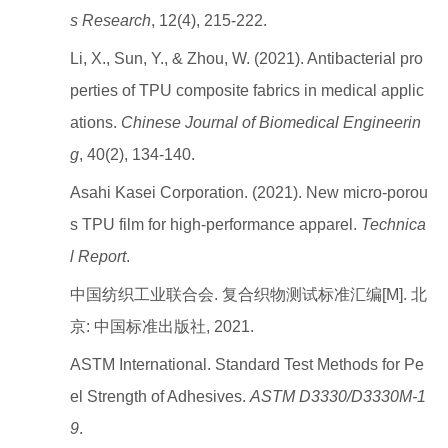
s Research
, 12(4), 215-222.
Li, X., Sun, Y., & Zhou, W. (2021). Antibacterial pro
perties of TPU composite fabrics in medical applic
ations.
Chinese Journal of Biomedical Engineerin
g
, 40(2), 134-140.
Asahi Kasei Corporation. (2021). New micro-porou
s TPU film for high-performance apparel.
Technica
l Report
.
中国纺织工业联合会. 复合织物测试标准汇编[M]. 北
京: 中国标准出版社, 2021.
ASTM International. Standard Test Methods for Pe
el Strength of Adhesives.
ASTM D3330/D3330M-1
9
.