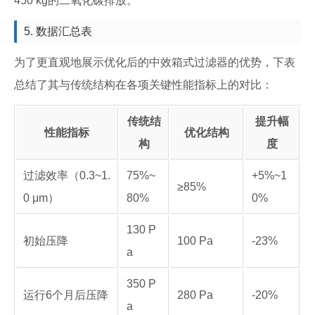
450 kg的二氧化碳排放。
5. 数据汇总表
为了更直观地展示优化后的中效箱式过滤器的优势，下表
总结了其与传统结构在各项关键性能指标上的对比：
传统结
提升幅
性能指标
优化结构
构
度
过滤效率（0.3~1.
75%~
+5%~1
≥85%
0 μm）
80%
0%
130 P
初始压降
100 Pa
-23%
a
350 P
运行6个月后压降
280 Pa
-20%
a