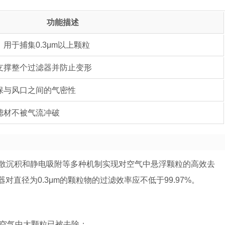
功能描述
用于捕集0.3μm以上颗粒
支撑整个过滤器并防止变形
保与风口之间的气密性
滤材不被气流冲破
散沉积和静电吸附等多种机制实现对空气中悬浮颗粒的高效去
对直径为0.3μm的颗粒物的过滤效率应不低于99.97%。
空气中大颗粒已被去除；