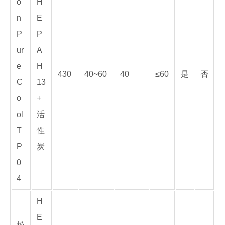
o
H
n
E
P
P
ur
A
e
H
430
40~60
40
≤60
是
否
C
13
o
+
ol
活
T
性
P
炭
0
4
H
E