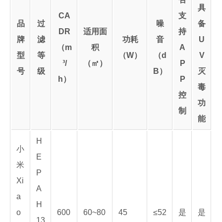
具
CA
支
品
过
噪
备
DR
适用面
持
牌
滤
功耗
音
U
（m
积
A
型
等
（W）
（d
V
³/
（㎡）
P
号
级
B）
灭
h）
P
毒
控
功
制
能
H
小
E
米
P
Xi
A
a
H
o
600
60~80
45
≤52
是
是
13