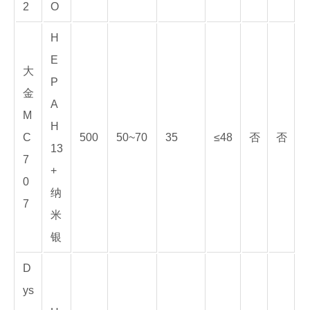
2
O
H
E
大
P
金
A
M
H
C
500
50~70
35
≤48
否
否
13
7
+
0
纳
7
米
银
D
ys