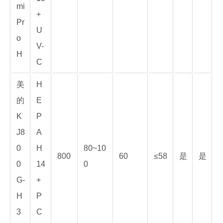
mi
+
Pr
U
o
V-
H
C
美
H
的
E
K
P
J8
A
0
H
80~10
800
60
≤58
是
是
0
14
0
G-
+
H
P
3
C