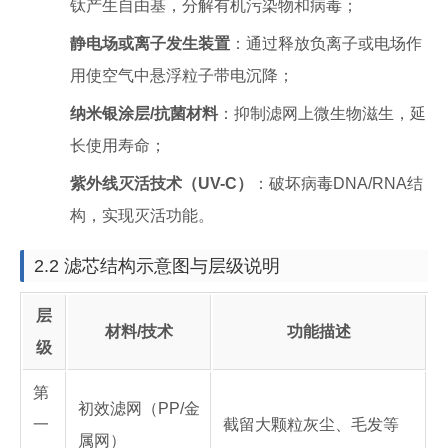
钛产生自由基，分解有机污染物和病毒；
静电场或离子发生装置
：通过释放负离子或电场作
用使空气中悬浮粒子带电沉降；
纳米银涂层/抗菌材料
：抑制滤网上微生物滋生，延
长使用寿命；
紫外线灭活技术（UV-C）
：破坏病毒DNA/RNA结
构，实现灭活功能。
2.2 滤芯结构示意图与层级说明
层
材料/技术
功能描述
级
第
初效滤网（PP/金
一
截留大颗粒灰尘、毛发等
属网）