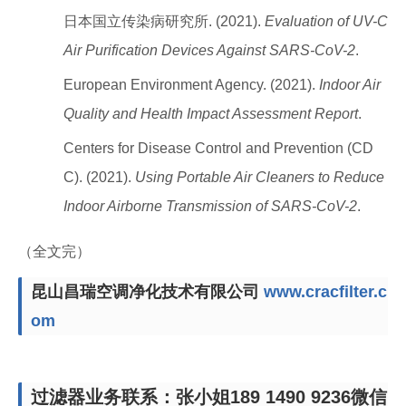
日本国立传染病研究所. (2021).
Evaluation of UV-C
Air Purification Devices Against SARS-CoV-2
.
European Environment Agency. (2021).
Indoor Air
Quality and Health Impact Assessment Report
.
Centers for Disease Control and Prevention (CD
C). (2021).
Using Portable Air Cleaners to Reduce
Indoor Airborne Transmission of SARS-CoV-2
.
（全文完）
昆山昌瑞空调净化技术有限公司
www.cracfilter.c
om
过滤器业务联系：张小姐189 1490 9236微信