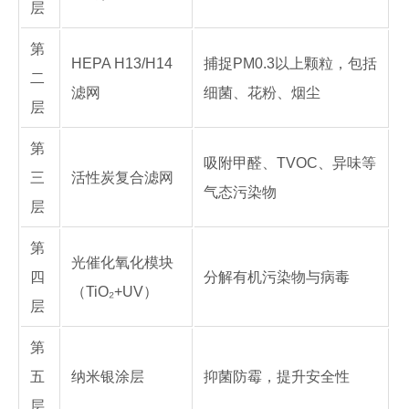
层
第
HEPA H13/H14
捕捉PM0.3以上颗粒，包括
二
滤网
细菌、花粉、烟尘
层
第
吸附甲醛、TVOC、异味等
三
活性炭复合滤网
气态污染物
层
第
光催化氧化模块
四
分解有机污染物与病毒
（TiO₂+UV）
层
第
五
纳米银涂层
抑菌防霉，提升安全性
层