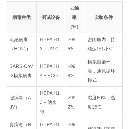
去除
病毒种类
测试设备
率
实验条件
（%）
流感病毒
HEPA H1
≥99.
密闭舱内，持
（H1N1）
3 + UV-C
5%
续运行1小时
模拟感染环
SARS-CoV
HEPA H1
≥99.
境，通风循环
-2模拟病毒
4 + PCO
8%
模式
HEPA H1
腺病毒（A
≥99.
湿度60%，温
3 + 纳米
dV）
2%
度25℃
银
鼻病毒（R
HEPA H1
≥99.