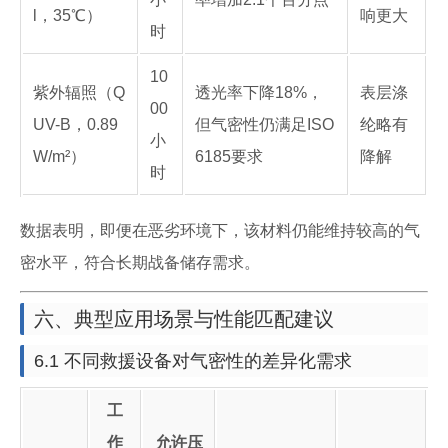
l，35℃）
响更大
时
10
紫外辐照（Q
透光率下降18%，
表层涤
00
UV-B，0.89
但气密性仍满足ISO
纶略有
小
W/m²）
6185要求
降解
时
数据表明，即便在恶劣环境下，该材料仍能维持较高的气
密水平，符合长期战备储存需求。
六、典型应用场景与性能匹配建议
6.1 不同救援设备对气密性的差异化需求
工
作
允许压