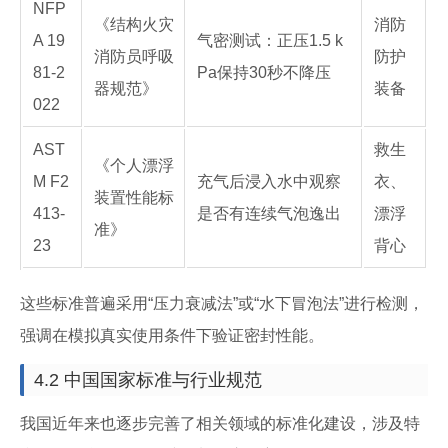
NFP
《结构火灾
消防
A 19
气密测试：正压1.5 k
消防员呼吸
防护
81-2
Pa保持30秒不降压
器规范》
装备
022
AST
救生
《个人漂浮
M F2
充气后浸入水中观察
衣、
装置性能标
413-
是否有连续气泡逸出
漂浮
准》
23
背心
这些标准普遍采用“压力衰减法”或“水下冒泡法”进行检测，
强调在模拟真实使用条件下验证密封性能。
4.2 中国国家标准与行业规范
我国近年来也逐步完善了相关领域的标准化建设，涉及特