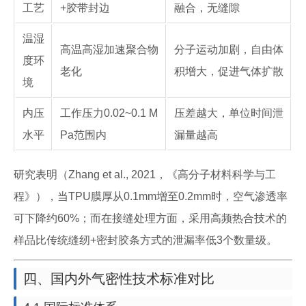
工艺
+胶带封边
融合，无缝隙
温湿
高温高湿加速聚合物
分子运动加剧，自由体
度环
老化
积增大，促进气体扩散
境
内压
工作压力0.02~0.1 M
压差越大，单位时间泄
水平
Pa范围内
漏量越高
研究表明（Zhang et al., 2021，《高分子材料科学与工
程》），当TPU膜厚从0.1mm增至0.2mm时，空气渗透率
可下降约60%；而在接缝处理方面，采用高频热合技术的
样品比传统缝纫+密封胶条方式的泄漏率低3个数量级。
四、国内外气密性技术标准对比