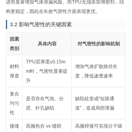
进而显著增加气体泄漏风险。而TPU无须添加增塑剂，结
构更稳定，因此在长效气密性方面表现更优。
3.2 影响气密性的关键因素
因素
具体内容
对气密性的影响机制
类别
TPU层厚度≥0.15m
材料
增加气体扩散路径长
m时，气密性显著提
厚度
度，降低渗透速率
升
复合
是否存在气泡、分
缺陷处形成“短路通
均匀
层、针孔缺陷
道”，造成局部泄漏
性
接缝
高频热合 vs 缝纫
高频焊接可实现分子级