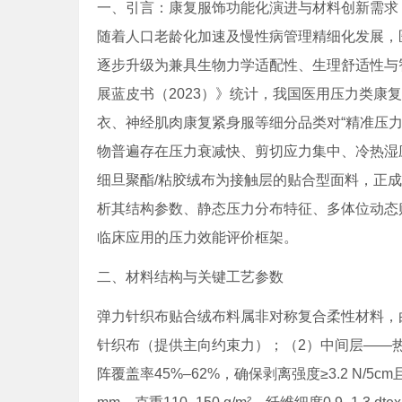
一、引言：康复服饰功能化演进与材料创新需求
随着人口老龄化加速及慢性病管理精细化发展，
逐步升级为兼具生物力学适配性、生理舒适性与
展蓝皮书（2023）》统计，我国医用压力类康
衣、神经肌肉康复紧身服等细分品类对“精准压力
物普遍存在压力衰减快、剪切应力集中、冷热湿
细旦聚酯/粘胶绒布为接触层的贴合型面料，正
析其结构参数、静态压力分布特征、多体位动态
临床应用的压力效能评价框架。
二、材料结构与关键工艺参数
弹力针织布贴合绒布料属非对称复合柔性材料，
针织布（提供主向约束力）；（2）中间层——热熔
阵覆盖率45%–62%，确保剥离强度≥3.2 N/5c