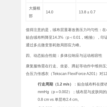
大腿根
14.0
13.8 ± 0.7
部
值得注意的是，绒布层显著改善压力均匀性：在小
贴合绒布料降至14.3%（p＜0.01，t检验），
通过多点微变形耗散局部应力峰。
四、动态贴合性能：多体位响应与运动相容性
康复服饰需在行走、坐姿、蹲起等动作中维持压力稳
合压力传感衣（Tekscan FlexiForce A
行走周期（1.2 m/s）
：贴合绒布料在摆动相
mmHg（p＝0.002）；绒布层与皮肤
0.8 cm vs 单层布2.4 cm。