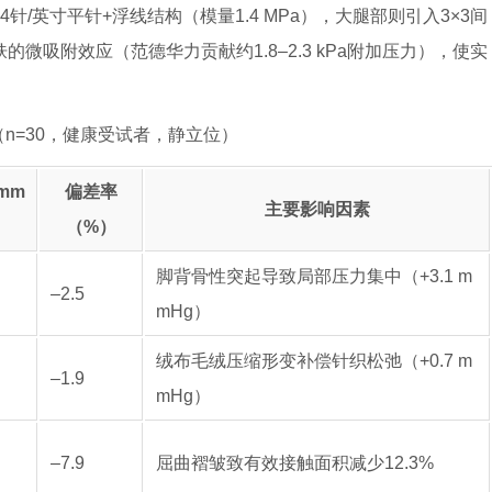
4针/英寸平针+浮线结构（模量1.4 MPa），大腿部则引入3×3间
的微吸附效应（范德华力贡献约1.8–2.3 kPa附加压力），使实
n=30，健康受试者，静立位）
mm
偏差率
主要影响因素
（%）
脚背骨性突起导致局部压力集中（+3.1 m
–2.5
mHg）
绒布毛绒压缩形变补偿针织松弛（+0.7 m
–1.9
mHg）
–7.9
屈曲褶皱致有效接触面积减少12.3%