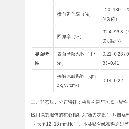
120–180（2
横向延伸率（%）
N负荷）
92.4–96.8（
回弹率（%）
0次循环）
界面特
表面摩擦系数（干/
0.21–0.28 / 0
性
湿）
33–0.41
接触凉感系数（qm
0.14–0.22
ax, W/cm²）
三、静态压力分布特征：梯度构建与区域适配性
医用康复服饰的核心指标为“压力梯度”，即自远端向近
→ 大腿12–18 mmHg）。本类贴合绒布料通