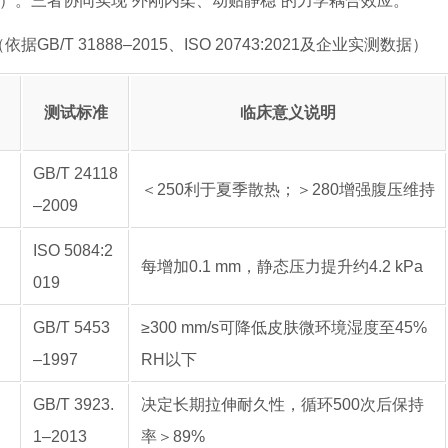
.3 dtex）。三者协同实现“外刚内柔、动贴静稳”的力学耦合效应。
T 31888–2015、ISO 20743:2021及企业实测数据）
测试标准
临床意义说明
GB/T 24118
＜250利于夏季散热；＞280增强腹压维持
–2009
ISO 5084:2
每增加0.1 mm，静态压力提升约4.2 kPa
019
GB/T 5453
≥300 mm/s可降低皮肤微环境湿度至45%
–1997
RH以下
GB/T 3923.
决定长期拉伸耐久性，循环500次后保持
）
1–2013
率＞89%