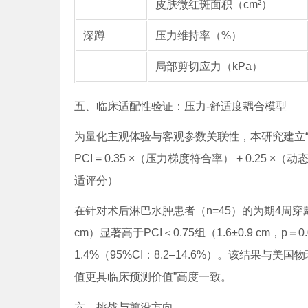
皮肤微红斑面积（cm²）
深蹲
压力维持率（%）
局部剪切应力（kPa）
五、临床适配性验证：压力-舒适度耦合模型
为量化主观体验与客观参数关联性，本研究建立“压
PCI = 0.35 ×（压力梯度符合率） + 0.25 ×
适评分）
在针对术后淋巴水肿患者（n=45）的为期4周穿戴试验
cm）显著高于PCI＜0.75组（1.6±0.9 cm，
1.4%（95%CI：8.2–14.6%）。该结果与
值更具临床预测价值”高度一致。
六、挑战与前沿方向