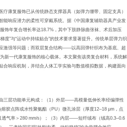
医疗康复服饰已从传统静态支撑器具（如弹力绷带、固定支具）
智能响应潜力的柔性可穿戴系统。据《中国康复辅助器具产业发
复服饰年复合增长率达18.7%，其中下肢静脉曲张袜、术后加压
梯度”与“运动中持续贴合”的技术要求显著提升。传统单层弹力织
应激强等问题；而双层复合结构——以高回弹针织布为基底、超
成为新一代康复服饰的核心载体。本文聚焦该类复合材料，系统解
贴合响应机制，并结合人体工学实验与数值模拟数据，构建面向
由三层功能单元构成：（1）外层——高模量低伸长率经编弹性
胶点阵或水性聚氨酯（PU）微孔涂层（厚度12–18 μm，点
m且透气率＞280 mm/s）；（3）内层——短纤绒布（绒高0.3–0.6