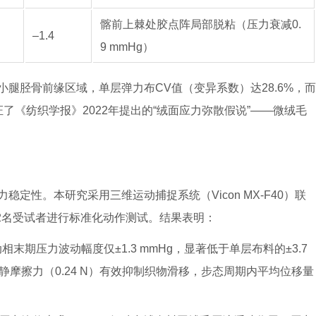
髂前上棘处胶点阵局部脱粘（压力衰减0.
–1.4
9 mmHg）
腿胫骨前缘区域，单层弹力布CV值（变异系数）达28.6%，而
印证了《纺织学报》2022年提出的“绒面应力弥散假说”——微绒毛
定性。本研究采用三维运动捕捉系统（Vicon MX-F40）联
201）对12名受试者进行标准化动作测试。结果表明：
末期压力波动幅度仅±1.3 mmHg，显著低于单层布料的±3.7
间的静摩擦力（0.24 N）有效抑制织物滑移，步态周期内平均位移量