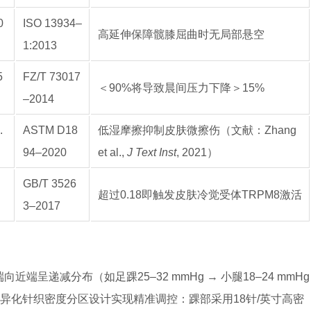
0
ISO 13934–
高延伸保障髋膝屈曲时无局部悬空
1:2013
5
FZ/T 73017
＜90%将导致晨间压力下降＞15%
–2014
.
ASTM D18
低湿摩擦抑制皮肤微擦伤（文献：Zhang
94–2020
et al.,
J Text Inst
, 2021）
GB/T 3526
超过0.18即触发皮肤冷觉受体TRPM8激活
3–2017
端呈递减分布（如足踝25–32 mmHg → 小腿18–24 mmHg
过差异化针织密度分区设计实现精准调控：踝部采用18针/英寸高密