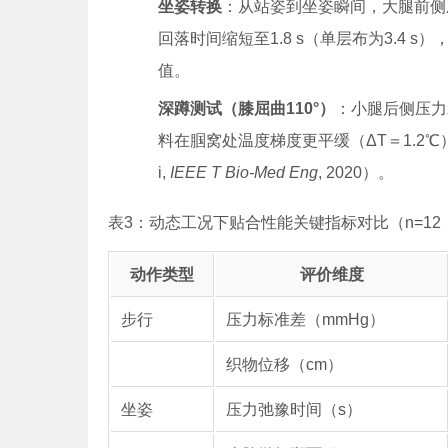
坐姿转换
：从站姿到坐姿瞬间，大腿前侧
回落时间缩短至1.8 s（单层布为3.4 s
值。
深蹲测试（膝屈曲110°）
：小腿后侧压力
料在腘窝处温度梯度更平缓（ΔT＝1.2℃
i,
IEEE T Bio-Med Eng
, 2020）。
表3：动态工况下贴合性能关键指标对比（n=12
动作类型
评价维度
步行
压力标准差（mmHg）
织物位移（cm）
坐姿
压力弛豫时间（s）