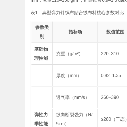
mm，克重110–150 g/m²，纤维细度0.9–1
表1：典型弹力针织布贴合绒布料核心参数对比（依据GB/
参数类
指标项
数值范围
别
基础物
克重（g/m²）
220–310
理性能
厚度（mm）
0.82–1.35
透气率（mm/s）
260–390
弹性力
纵向断裂强力（N/
≥280（干态
学性能
5cm）