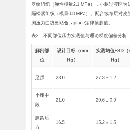
罗纹组织（弹性模量2.1 MPa），小腿过渡区为1
隔松紧组织（模量0.8 MPa）。配合绒布层对皮肤
测压力曲线更贴合Laplace定律预测值。
表2：不同部位压力实测值与理论梯度偏差分析（
解剖部
设计目标（mm
实测均值±SD（
位
Hg）
Hg）
足踝
28.0
27.3 ± 1.2
小腿中
21.0
20.6 ± 0.9
段
膝窝后
16.5
15.2 ± 1.5
方