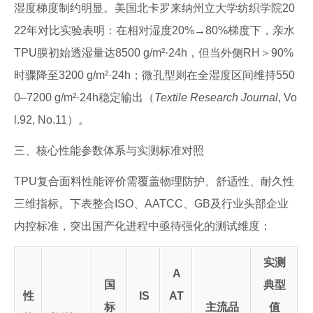
湿度梯度制约明显。美国北卡罗来纳州立大学纺织学院20
22年对比实验表明：在相对湿度20%→80%梯度下，亲水
TPU膜初始透湿量达8500 g/m²·24h，但当外侧RH＞90%
时骤降至3200 g/m²·24h；微孔型则在全湿度区间维持550
0–7200 g/m²·24h稳定输出（
Textile Research Journal
, Vo
l.92, No.11）。
三、核心性能参数体系与实测标准对照
TPU复合面料性能评价需覆盖物理防护、舒适性、耐久性
三维指标。下表整合ISO、AATCC、GB及行业头部企业
内控标准，突出国产化进程中亟待强化的测试维度：
实测
A
国
典型
性
IS
AT
标
主流品
值