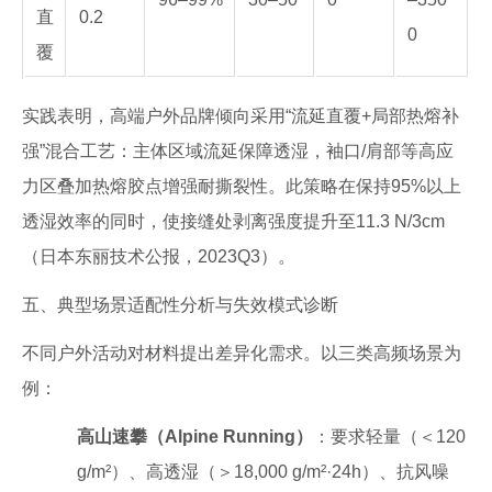
直
0.2
0
覆
实践表明，高端户外品牌倾向采用“流延直覆+局部热熔补
强”混合工艺：主体区域流延保障透湿，袖口/肩部等高应
力区叠加热熔胶点增强耐撕裂性。此策略在保持95%以上
透湿效率的同时，使接缝处剥离强度提升至11.3 N/3cm
（日本东丽技术公报，2023Q3）。
五、典型场景适配性分析与失效模式诊断
不同户外活动对材料提出差异化需求。以三类高频场景为
例：
高山速攀（Alpine Running）
：要求轻量（＜120
g/m²）、高透湿（＞18,000 g/m²·24h）、抗风噪