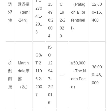
T 1
透
透湿量
15
C
（Patag
12,80
270
湿
（g/m²
49
19
onia Tor
0–16,
4.1-
性
·24h）
6:2
2-2
rentshel
400
201
00
02
l）
3
4
0
IS
GB/
O
抗
Martin
T 2
12
≥50,000
38,00
刮
dale摩
119
94
（The N
—
0–46,
耐
擦
6.2-
7-
orth Fac
000
磨
（次）
200
2:2
e）
7
01
6