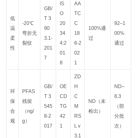
IS
AA
GB/
O
TC
低
T 3
-20℃
20
C
92–1
温
90
100%通
弯折无
34
18
00%
柔
3.1-
过
裂纹
4:2
6-2
通过
性
201
01
02
7
8
1
ZD
GB/
OE
H
ND–
环
PFAS
T 3
CD
C
8.3
保
残留
ND（未
545
TG
M
（部
合
（ng/
检出）
8-2
42
RS
分批
规
g）
017
1
L v
次）
3.1