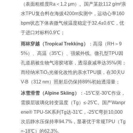
（表面粗糙度Ra＜1.2 μm）。国产某款112 g/m²亲
水TPU复合料在海拔4200m实测中，运动心率160
bpm状态下体表微气候温度稳定于32.4±0.6℃，优
于进口对标料0.9℃；
雨林穿越（Tropical Trekking）
：高湿（RH＞9
5%）、高温（35℃）、强紫外线。微孔型TPU因
孔道易被生物气溶胶堵塞，透湿衰减率达35%/周；
而经纳米TiO₂光催化改性的亲水TPU膜，在30天U
V-B（312 nm）照射后仍保持89%初始透湿量；
冰雪滑雪（Alpine Skiing）
：-15℃至-30℃作业，
需膜层玻璃化转变温度（Tg）≤-25℃。国产Wanpr
ene® TPU-SK系列Tg达-31℃，-25℃弯折10,000
次后静水压保持率94.7%，显著优于常规TPU（Tg
=-18℃）的62.3%。