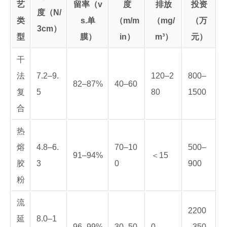
艺
留率（v
度
排放
投资
度（N/
类
s.单
（m/m
（mg/
（万
3cm）
型
膜）
in）
m³）
元）
干
法
7.2–9.
120–2
800–
82–87%
40–60
复
5
80
1500
合
热
熔
4.8–6.
70–10
500–
91–94%
＜15
胶
3
0
900
粉
流
2200
延
8.0–1
96–99%
30–50
0
–350