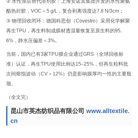
② 水性涂层替代溶剂胶：上海安诺其集团开发的水性聚氨
酯热封胶，VOC＜5 g/L，复合剥离强度达7.8 N/3cm；
③ 物理回收闭环：德国科思创（Covestro）采用化学解聚
再生TPU，再生料制成膜材透湿量恢复至原生料的95.
6%，静水压偏差＜3%。
当前，国内已有3家TPU膜企业通过GRS（全球回收标
准）认证，再生TPU使用比例达15–25%，但再生粒料批
次间熔指波动（CV＞12%）仍是影响膜厚均一性的主要瓶
颈。
（全文完）
昆山市英杰纺织品有限公司
www.alltextile.
cn