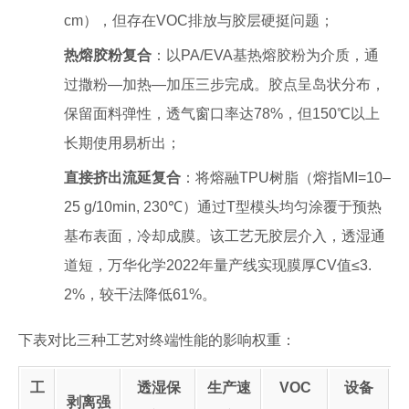
cm），但存在VOC排放与胶层硬挺问题；
热熔胶粉复合
：以PA/EVA基热熔胶粉为介质，通
过撒粉—加热—加压三步完成。胶点呈岛状分布，
保留面料弹性，透气窗口率达78%，但150℃以上
长期使用易析出；
直接挤出流延复合
：将熔融TPU树脂（熔指MI=10–
25 g/10min, 230℃）通过T型模头均匀涂覆于预热
基布表面，冷却成膜。该工艺无胶层介入，透湿通
道短，万华化学2022年量产线实现膜厚CV值≤3.
2%，较干法降低61%。
下表对比三种工艺对终端性能的影响权重：
工
透湿保
生产速
VOC
设备
剥离强