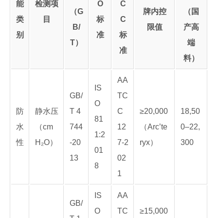
能
检测项
O
C
（G
牌内控
（国
类
目
标
C
B/
限值
产高
别
准
标
T）
端
准
料）
AA
IS
GB/
TC
O
防
静水压
T 4
C
≥20,000
18,50
81
水
（cm
744
12
（Arc’te
0–22,
1:2
性
H₂O）
-20
7-2
ryx）
300
01
13
02
8
1
IS
AA
GB/
O
TC
≥15,000