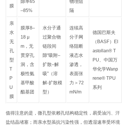
隙率65
物理阻
膜
–85%
隔
亲
膜厚8–
水分子通
连续高
水
德国巴斯夫
18 μ
过聚合物
分子网
无
（BASF）El
m，无
链段间
络阻断
孔
astollan® T
贯穿孔
隙“吸附–
液态水
型
PU、中国万
洞，含
扩散–解
渗透，
T
华化学Wanp
极性氨
吸”（溶
表面张
P
rene® TPU
基甲酸
解-扩散模
力＞72
U
系列
酯基团
型）
mN/m
膜
值得注意的是，微孔型依赖孔结构稳定性，易受油污、汗
盐结晶堵塞；而亲水型虽抗污染性强，但透湿速率受环境