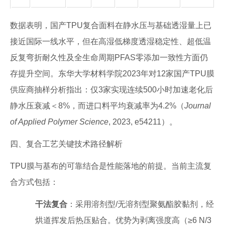
数据表明，国产TPU复合面料在静水压与基础透湿量上已
接近国际一线水平，但在高湿低梯度透湿稳定性、超低温
反复弯折耐久性及全生命周期PFAS零添加一致性方面仍
存提升空间。东华大学材料学院2023年对12家国产TPU膜
供应商抽样分析指出：仅3家实现连续500小时加速老化后
静水压衰减＜8%，而进口料平均衰减率为4.2%（
Journal
of Applied Polymer Science
, 2023, e54211）。
四、复合工艺关键技术路径解析
TPU膜与基布的可靠结合是性能落地的前提。当前主流复
合方式包括：
干法复合
：采用溶剂型/无溶剂型聚氨酯胶黏剂，经
烘道挥发后热压贴合。优势为剥离强度高（≥6 N/3