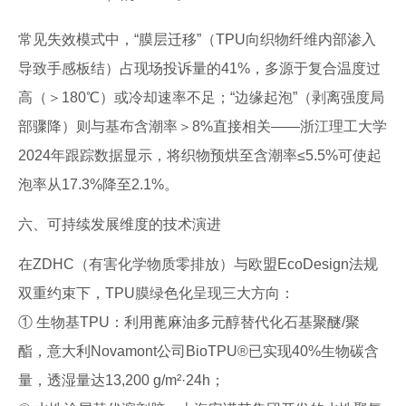
常见失效模式中，“膜层迁移”（TPU向织物纤维内部渗入
导致手感板结）占现场投诉量的41%，多源于复合温度过
高（＞180℃）或冷却速率不足；“边缘起泡”（剥离强度局
部骤降）则与基布含潮率＞8%直接相关——浙江理工大学
2024年跟踪数据显示，将织物预烘至含潮率≤5.5%可使起
泡率从17.3%降至2.1%。
六、可持续发展维度的技术演进
在ZDHC（有害化学物质零排放）与欧盟EcoDesign法规
双重约束下，TPU膜绿色化呈现三大方向：
① 生物基TPU：利用蓖麻油多元醇替代化石基聚醚/聚
酯，意大利Novamont公司BioTPU®已实现40%生物碳含
量，透湿量达13,200 g/m²·24h；