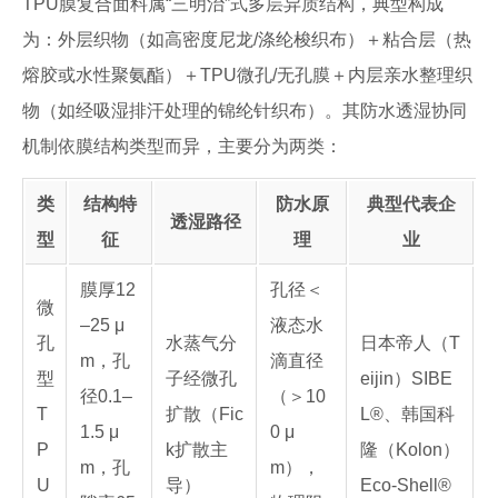
TPU膜复合面料属“三明治”式多层异质结构，典型构成
为：外层织物（如高密度尼龙/涤纶梭织布）＋粘合层（热
熔胶或水性聚氨酯）＋TPU微孔/无孔膜＋内层亲水整理织
物（如经吸湿排汗处理的锦纶针织布）。其防水透湿协同
机制依膜结构类型而异，主要分为两类：
类
结构特
防水原
典型代表企
透湿路径
型
征
理
业
膜厚12
孔径＜
微
–25 μ
液态水
孔
水蒸气分
日本帝人（T
m，孔
滴直径
型
子经微孔
eijin）SIBE
径0.1–
（＞10
T
扩散（Fic
L®、韩国科
1.5 μ
0 μ
P
k扩散主
隆（Kolon）
m，孔
m），
U
导）
Eco-Shell®