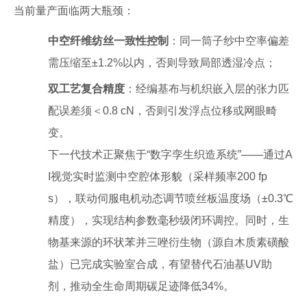
当前量产面临两大瓶颈：
中空纤维纺丝一致性控制
：同一筒子纱中空率偏差
需压缩至±1.2%以内，否则导致局部透湿冷点；
双工艺复合精度
：经编基布与机织嵌入层的张力匹
配误差须＜0.8 cN，否则引发浮点位移或网眼畸
变。
下一代技术正聚焦于“数字孪生织造系统”——通过A
I视觉实时监测中空腔体形貌（采样频率200 fp
s），联动伺服电机动态调节喷丝板温度场（±0.3℃
精度），实现结构参数毫秒级闭环调控。同时，生
物基来源的环状苯并三唑衍生物（源自木质素磺酸
盐）已完成实验室合成，有望替代石油基UV助
剂，推动全生命周期碳足迹降低34%。