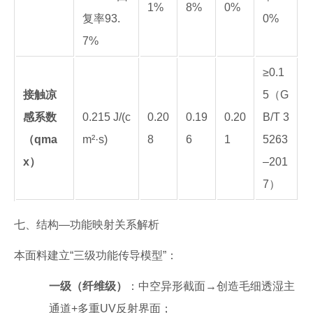
1%
8%
0%
复率93.
0%
7%
≥0.1
接触凉
5（G
感系数
0.215 J/(c
0.20
0.19
0.20
B/T 3
（qma
m²·s)
8
6
1
5263
x）
–201
7）
七、结构—功能映射关系解析
本面料建立“三级功能传导模型”：
一级（纤维级）
：中空异形截面→创造毛细透湿主
通道+多重UV反射界面；