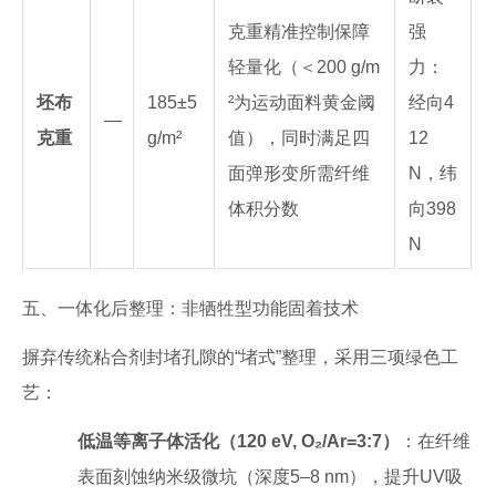
克重精准控制保障
强
轻量化（＜200 g/m
力：
坯布
185±5
²为运动面料黄金阈
经向4
—
克重
g/m²
值），同时满足四
12
面弹形变所需纤维
N，纬
体积分数
向398
N
五、一体化后整理：非牺牲型功能固着技术
摒弃传统粘合剂封堵孔隙的“堵式”整理，采用三项绿色工
艺：
低温等离子体活化（120 eV, O₂/Ar=3:7）
：在纤维
表面刻蚀纳米级微坑（深度5–8 nm），提升UV吸