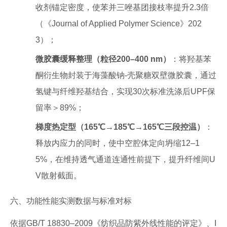
收剂锚定密度，使苯并三唑基团接枝率提升2.3倍
（《Journal of Applied Polymer Science》202
3）；
微胶囊缓释整理（粒径200–400 nm）
：将羟基苯
酮衍生物封装于海藻酸钠-壳聚糖双壁微胶囊，通过
氢键与纤维羟基结合，实现30次标准洗涤后UPF保
留率＞89%；
梯度热定型（165℃→185℃→165℃三段控温）
：
释放内应力的同时，使中空腔体定向坍缩12–1
5%，在维持透气通道连通性前提下，提升纤维间U
V散射截面。
六、功能性能实测数据与标准对标
依据GB/T 18830–2009《纺织品防紫外线性能的评定》、I