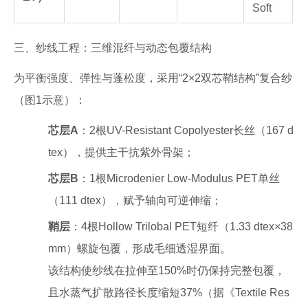
Soft
三、纱线工程：三维混纤与动态包覆结构
为平衡强度、弹性与蓬松度，采用“2×2双芯鞘结构”复合纱
（图1示意）：
芯层A
：2根UV-Resistant Copolyester长丝（167 d
tex），提供主干抗紫外骨架；
芯层B
：1根Microdenier Low-Modulus PET单丝
（111 dtex），赋予轴向可逆伸缩；
鞘层
：4根Hollow Trilobal PET短纤（1.33 dtex×38
mm）螺旋包覆，形成毛细透湿界面。
该结构使纱线在拉伸至150%时仍保持完整包覆，
且水蒸气扩散路径长度缩短37%（据《Textile Res