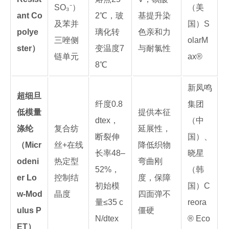
SO₃⁻）
（美
ant Co
2℃，玻
基提升染
及苯并
国）S
polye
璃化转
色亲和力
三唑侧
olarM
ster）
变温度7
与耐氯性
链单元
ax®
8℃
新凤鸣
超细旦
纤度0.8
集团
低模量
提供本征
dtex，
（中
涤纶
复合纺
延展性，
断裂伸
国）、
（Micr
丝+在线
降低织物
长率48–
晓星
odeni
热定型
弯曲刚
52%，
（韩
er Lo
控制结
度，保障
初始模
国）C
w-Mod
晶度
四面弹不
量≤35 c
reora
ulus P
僵硬
N/dtex
® Eco
ET）