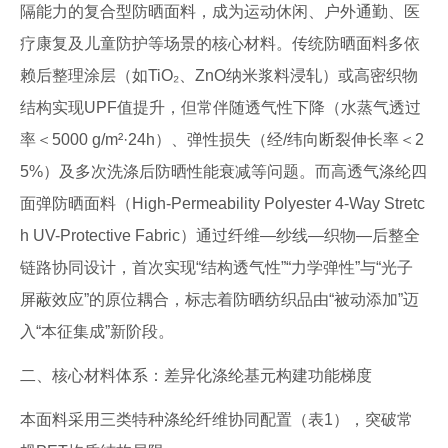
隔能力的复合型防晒面料，成为运动休闲、户外通勤、医
疗康复及儿童防护等场景的核心材料。传统防晒面料多依
赖后整理涂层（如TiO₂、ZnO纳米浆料浸轧）或高密织物
结构实现UPF值提升，但常伴随透气性下降（水蒸气透过
率＜5000 g/m²·24h）、弹性损失（经/纬向断裂伸长率＜2
5%）及多次洗涤后防晒性能衰减等问题。而高透气涤纶四
面弹防晒面料（High-Permeability Polyester 4-Way Stretc
h UV-Protective Fabric）通过纤维—纱线—织物—后整全
链路协同设计，首次实现“结构透气性”“力学弹性”与“光子
屏蔽效应”的原位耦合，标志着防晒纺织品由“被动添加”迈
入“本征集成”新阶段。
二、核心材料体系：差异化涤纶基元构建功能梯度
本面料采用三类特种涤纶纤维协同配置（表1），突破常