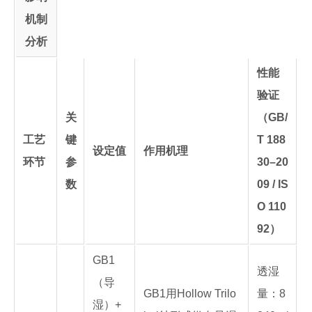
机制
分析
性能
验证
关
（GB/
工艺
键
T 188
设定值
作用机理
环节
参
30–20
数
09 / IS
O 110
92）
GB1
透湿
（导
GB1用Hollow Trilo
量：8
湿）+