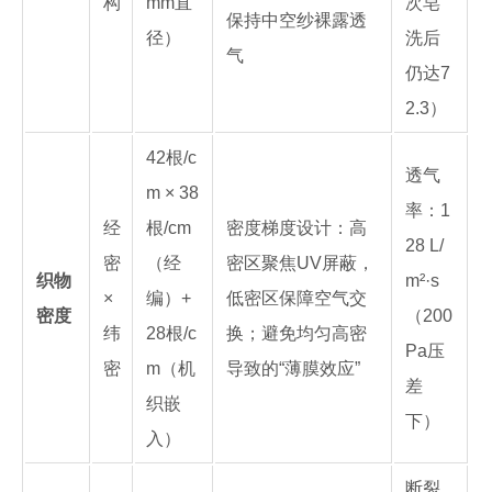
构
mm直
次皂
保持中空纱裸露透
径）
洗后
气
仍达7
2.3）
42根/c
透气
m × 38
率：1
经
根/cm
密度梯度设计：高
28 L/
密
（经
密区聚焦UV屏蔽，
织物
m²·s
×
编）+
低密区保障空气交
密度
（200
纬
28根/c
换；避免均匀高密
Pa压
密
m（机
导致的“薄膜效应”
差
织嵌
下）
入）
断裂