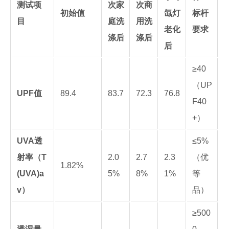
测试项
次家
次商
初始值
氙灯
标杆
目
庭洗
用洗
老化
要求
涤后
涤后
后
≥40
（UP
UPF值
89.4
83.7
72.3
76.8
F40
+）
UVA透
≤5%
射率（T
2.0
2.7
2.3
（优
1.82%
(UVA)a
5%
8%
1%
等
v）
品）
≥500