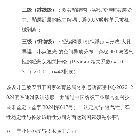
二级（纱线级）
：双芯鞘结构→实现拉伸时芯层受
力、鞘层延展的应力解耦，避免UV吸收单元被机
械剥离；
三级（织物级）
：经编网眼+机织浮点→形成“大孔
导湿—小点遮光”的空间异质分布，突破UPF与透气
性的经典负相关悖论（Pearson相关系数r = −0.1
3，p＜0.01，n=42批次）。
该设计已被应用于国家体育总局冬季运动管理中心2023–2
024赛季速滑队训练服，并通过中国纺织工业联合会科技
成果鉴定（鉴字[2024]第017号），认定其“在透气性、弹
性稳定性与长效防晒性协同方面达到国际领先水平”。
八、产业化挑战与技术演进方向