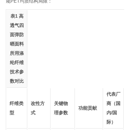
规PET均质结构局限：
表1 高
透气四
面弹防
晒面料
所用涤
纶纤维
技术参
数对比
代表厂
纤维类
改性方
关键物
商（国
功能贡献
型
式
理参数
内/国
际）