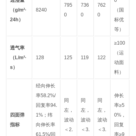
透湿量
0
795
736
762
（g/m²·
8240
（国
0
0
0
24h）
标优
等）
≥100
透气率
（运
（L/m²·
128
125
119
122
动面
s）
料）
经向伸长
率58.2%/
伸长
同
同
同
回复率94.
率≥5
左，
左，
左，
四面弹
1%；纬
0%，
波动
波动
波动
指标
向伸长率
回复
＜2.
＜3.
＜3.
61.5%/回
率≥9