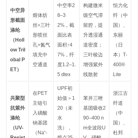
中空率2
构建微米
恒力化
中空异
熔体纺
8–3
级空气滞
纤（中
形截面
丝+三叶
2%，截
留腔，提
国）、
涤纶
形喷丝
面比表
升透湿通
东丽
（Holl
孔+氮气
面积↑4
道密度；
（日
ow Tril
填充中
7%，纤
三叶棱边
本）T-
obal P
空通道
度1.2–1.
增强紫外
400®
ET）
5 dtex
线散射
Lite
UPF初
在PET
浙江古
共聚型
始值＞1
苯并三唑
主链引
纤道
抗紫外
20（未
基团吸收2
入磺酸
（中
涤纶
水
90–400 n
钠基团
国）、
（UV-
洗），
m全波段U
（Na⁺-
杜邦
Resist
熔点25
V，磺酸