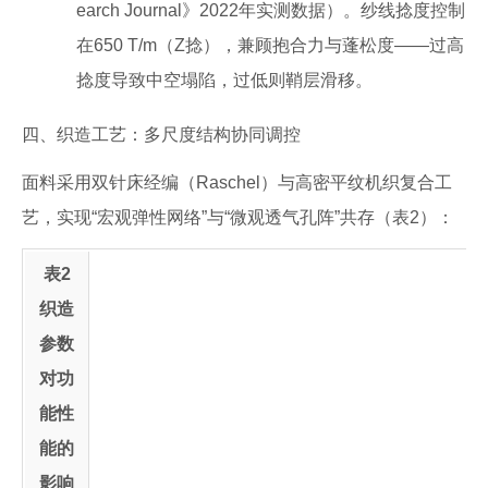
earch Journal》2022年实测数据）。纱线捻度控制
在650 T/m（Z捻），兼顾抱合力与蓬松度——过高
捻度导致中空塌陷，过低则鞘层滑移。
四、织造工艺：多尺度结构协同调控
面料采用双针床经编（Raschel）与高密平纹机织复合工
艺，实现“宏观弹性网络”与“微观透气孔阵”共存（表2）：
表2
织造
参数
对功
能性
能的
影响