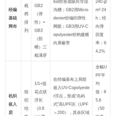
bal纱形成纵向导湿
240 g/
梳
GB2
经编
沟槽；GB2用Micro
m²·24
栉
（弹
基础
denier纱编织弹性
h；经
排
性）+
网布
网眼；GB3用UV-C
向弹
列
GB3
opolyester纱构建横
回复
（防
向屏蔽带
率：9
晒）三
4.2%
梳满穿
全幅U
PF平
在经编基布上局部
1/1+提
均
嵌入UV-Copolyeste
组
花点状
值：8
机织
r浮点，形成“岛屿
织
浮长
5.6
嵌入
式”高UPF区（UPF
结
（0.8
（50
层
＞200），其余区域