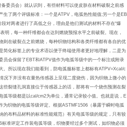
护设备委员会）就认识到，有些材料可以使皮肤在材料破裂之前感
生了两个评级标准：一个是ATPV，电弧热性能值;另一个是EB
阶段对两者进行了高低之分，理由是他们测试的材料不存在“爆
都表明，每一种纤维都会在达到燃烧预报水平之前破裂。现在，
物则在破裂点之前燃烧，每种织物结构和各类纤维都有各自的优
是简化标签上的专业术语以便于终端使用者更好地理解，二是为
委员会保留了EBT和ATPV值作为电弧等级中的一个标注或附录
所以现在我们能看到，防电弧服标签上都标有ATPV=Xcal/c
物大多数情况下并没有在量热传感器上呈现二度烧伤，因为织物上微小的
这些裂缝孔洞直接位于传感器上的话，那将有一个烧伤预测在裂
弧等级都是以cal/cm2为单位，通常记录较小值。也就是说，E
作为织物的电弧等级评定。根据ASTMF1506（暴露于瞬时电弧
纳的布料品材料的标准性能规范）有关电弧等级的规定，只有较
506标准评定工作装电弧等级，织物要经过多个测试，如织物必须