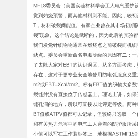
MF18委员会（美国实验材料学会工人电气爱
觉到灼烧预警，而其他材料则不能。因此，较初产
T，材料破裂阈能值。有家企业曾在其市场初期
裂”现象。这个结论是武断的，因为此后的实验
我们发觉针织物物通常在燃烧点之前破裂而机织
缺点。委员会重新命名电弧等级的原因有二：一
了去除大家对EBT的认识误区。从多方面考虑，
存在，这对于更专业安全地使用防电弧服意义重大。
m2或EBT=Xcal/cm2。标有EBT值的织
裂缝并没有直接位于传感器上。理论上讲，如果
缝孔洞的地方，所以可直接以此评定等级。两种电
BT值或ATPV值都可以记录，但较终只选取一个
和有关热力危害中的电气工人穿着的防护服所采
小值可以写在工作装标签上。若根据ASTMF1