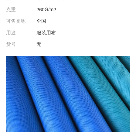
克重
260G/m2
可售卖地
全国
用途
服装用布
货号
无