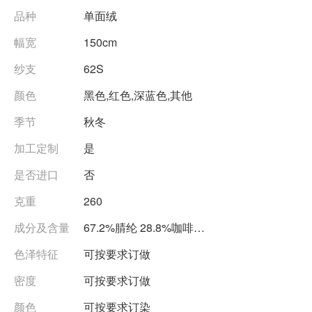
品种
单面绒
幅宽
150cm
纱支
62S
颜色
黑色,红色,深蓝色,其他
季节
秋冬
加工定制
是
是否进口
否
克重
260
成分及含量
67.2%腈纶 28.8%咖啡纱 4%氨
色泽特征
可按要求订做
密度
可按要求订做
颜色
可按要求订染