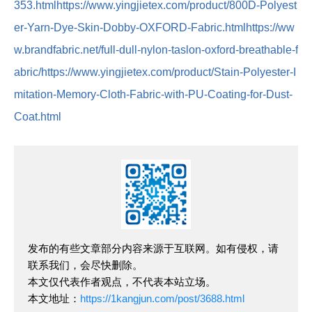
353.html
https://www.yingjietex.com/product/800D-Polyest
er-Yarn-Dye-Skin-Dobby-OXFORD-Fabric.html
https://ww
w.brandfabric.net/full-dull-nylon-taslon-oxford-breathable-f
abric/
https://www.yingjietex.com/product/Stain-Polyester-I
mitation-Memory-Cloth-Fabric-with-PU-Coating-for-Dust-
Coat.html
发布的有些文章部分内容来源于互联网。如有侵权，请
联系我们，会尽快删除。
本文仅代表作者观点，不代表本站立场。
本文地址：
https://1kangjun.com/post/3688.html