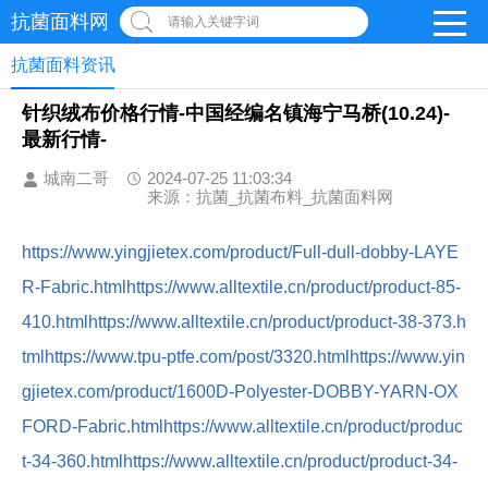
抗菌面料网
请输入关键字词
抗菌面料资讯
针织绒布价格行情-中国经编名镇海宁马桥(10.24)-
最新行情-
城南二哥
2024-07-25 11:03:34
来源：抗菌_抗菌布料_抗菌面料网
https://www.yingjietex.com/product/Full-dull-dobby-LAYE
R-Fabric.html
https://www.alltextile.cn/product/product-85-
410.html
https://www.alltextile.cn/product/product-38-373.h
tml
https://www.tpu-ptfe.com/post/3320.html
https://www.yin
gjietex.com/product/1600D-Polyester-DOBBY-YARN-OX
FORD-Fabric.html
https://www.alltextile.cn/product/produc
t-34-360.html
https://www.alltextile.cn/product/product-34-