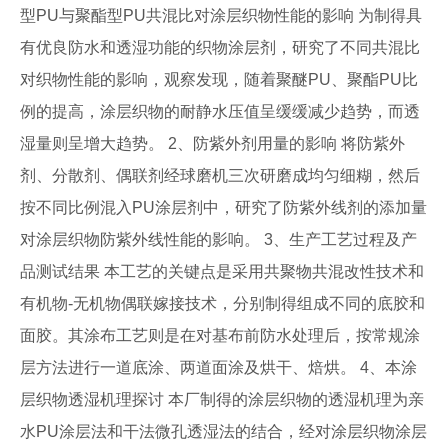
型PU与聚酯型PU共混比对涂层织物性能的影响 为制得具
有优良防水和透湿功能的织物涂层剂，研究了不同共混比
对织物性能的影响，观察发现，随着聚醚PU、聚酯PU比
例的提高，涂层织物的耐静水压值呈缓缓减少趋势，而透
湿量则呈增大趋势。 2、防紫外剂用量的影响 将防紫外
剂、分散剂、偶联剂经球磨机三次研磨成均匀细糊，然后
按不同比例混入PU涂层剂中，研究了防紫外线剂的添加量
对涂层织物防紫外线性能的影响。 3、生产工艺过程及产
品测试结果 本工艺的关键点是采用共聚物共混改性技术和
有机物-无机物偶联嫁接技术，分别制得组成不同的底胶和
面胶。其涂布工艺则是在对基布前防水处理后，按常规涂
层方法进行一道底涂、两道面涂及烘干、焙烘。 4、本涂
层织物透湿机理探讨 本厂制得的涂层织物的透湿机理为亲
水PU涂层法和干法微孔透湿法的结合，经对涂层织物涂层