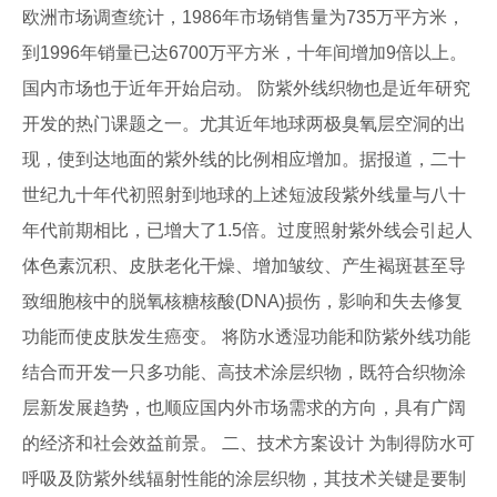
欧洲市场调查统计，1986年市场销售量为735万平方米，
到1996年销量已达6700万平方米，十年间增加9倍以上。
国内市场也于近年开始启动。 防紫外线织物也是近年研究
开发的热门课题之一。尤其近年地球两极臭氧层空洞的出
现，使到达地面的紫外线的比例相应增加。据报道，二十
世纪九十年代初照射到地球的上述短波段紫外线量与八十
年代前期相比，已增大了1.5倍。过度照射紫外线会引起人
体色素沉积、皮肤老化干燥、增加皱纹、产生褐斑甚至导
致细胞核中的脱氧核糖核酸(DNA)损伤，影响和失去修复
功能而使皮肤发生癌变。 将防水透湿功能和防紫外线功能
结合而开发一只多功能、高技术涂层织物，既符合织物涂
层新发展趋势，也顺应国内外市场需求的方向，具有广阔
的经济和社会效益前景。 二、技术方案设计 为制得防水可
呼吸及防紫外线辐射性能的涂层织物，其技术关键是要制