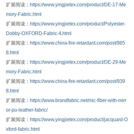
扩展阅读：
https://www.yingjietex.com/product/DE-17-Me
mory-Fabric.html
扩展阅读：
https://www.yingjietex.com/product/Polyester-
Dobby-OXFORD-Fabric-4.html
扩展阅读：
https://www.china-fire-retardant.com/post/965
8.html
扩展阅读：
https://www.yingjietex.com/product/DE-29-Me
mory-Fabric.html
扩展阅读：
https://www.china-fire-retardant.com/post/939
8.html
扩展阅读：
https://www.brandfabric.net/mic-fiber-with-mirr
or-pu-leather-fabric/
扩展阅读：
https://www.yingjietex.com/product/jacquard-O
xford-fabric.html