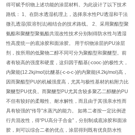
得可赋予织物上述功能的涂层材料。为此设计了以下技术
路线： 1、在防水透湿机理上，选择亲水性PU透湿和干法
微孔透湿(双溶剂法)相结合的技术路线。 2、采用聚酯型聚
氨酯和聚醚型聚氨酯共混改性技术分别制得防水性与透湿
性高度统一的底涂胶和面涂胶。 用于织物涂层的PU涂层
剂，按所用的低聚物二醇不同可分为聚酯型和聚醚型。前
者有较高的强度和硬度，这归因于酯基(-cooc-)的极性大，
内聚能(12.2kj/mol)比醚基(-c-o-c-)的内聚能(4.2kj/mol)高，
因而聚酯型PU的机械强度高，尤其与极性基材的粘附力比
聚醚型PU优良。而聚醚型PU尤其含较多聚乙二醇醚的PU
不但有较好的柔顺性、耐水解性，而且由于其强亲水性而
具有较强的“传导”水蒸汽的能力。 如将二者按一定比例进
行共混改性，得“PU高分子合金”，分别制成底涂胶和面涂
胶，则可以综合二者的优点，涂层得到既有优良防水性