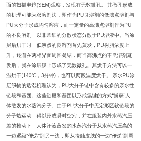
面的扫描电镜(SEM)观察，发现有无数微孔。 其微孔形成
的机理可能为双溶剂法，即作为PU良溶剂的低沸点溶剂与
PU大分子形成均匀溶液，而一定量的高沸点溶剂作为PU
的不良溶剂，以非常细的分散状态分散于PU溶液中。当涂
层后烘干时，低沸点的良溶剂首先蒸发，PU树脂浓度上
升，逐渐在两相界面周围凝结，而当高沸点的不良溶剂蒸
发后，就在涂层膜上形成了无数微孔。其烘干方法可以一
温烘干(140℃，3分钟)，也可以两段温度烘干。 亲水PU涂
层织物的透湿机理认为，PU大分子链中含有较多的亲水性
链段和基团。这些链段和基团以形成氢键的方式“捕获”人
体散发的水蒸汽分子。由于PU大分子中无定形区软链段的
分子热运动，得以形成瞬时空穴，并在服装内外水蒸汽压
差的推动下，人体汗液蒸发的水蒸汽分子从水蒸汽压高的
一边逐级“传递”到另一边，即从接触皮肤的一边“传递”到周