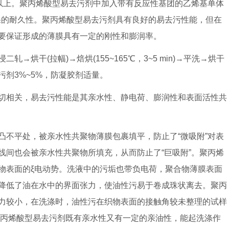
)以上。聚丙烯酸型易去污剂中加入带有反应性基团的乙烯基单体
效果的耐久性。聚丙烯酸型易去污剂具有良好的易去污性能，但在
要保证形成的薄膜具有一定的刚性和膨润率。
烘干(拉幅)→焙烘(155~165℃，3~5 min)→平洗→烘干
剂3%~5%，防凝胶剂适量。
切相关，易去污性能是其亲水性、静电荷、膨润性和表面活性共
凸不平处，被亲水性共聚物薄膜包裹填平，防止了“微吸附”对表
线间也会被亲水性共聚物所填充，从而防止了“巨吸附”。聚丙烯
物表面的ξ电动势。洗液中的污垢也带负电荷，聚合物薄膜表面
降低了油在水中的界面张力，使油性污易于卷成珠状离去。聚丙
力较小，在洗涤时，油性污在织物表面的接触角较未整理的试样
。聚丙烯酸型易去污剂既有亲水性又有一定的亲油性，能起洗涤作