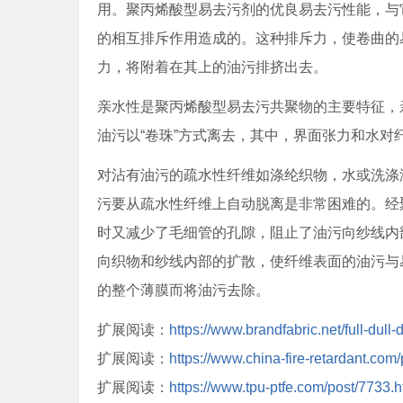
用。聚丙烯酸型易去污剂的优良易去污性能，与
的相互排斥作用造成的。这种排斥力，使卷曲的
力，将附着在其上的油污排挤出去。
亲水性是聚丙烯酸型易去污共聚物的主要特征，
油污以“卷珠”方式离去，其中，界面张力和水对
对沾有油污的疏水性纤维如涤纶织物，水或洗涤
污要从疏水性纤维上自动脱离是非常困难的。经
时又减少了毛细管的孔隙，阻止了油污向纱线内
向织物和纱线内部的扩散，使纤维表面的油污与
的整个薄膜而将油污去除。
扩展阅读：
https://www.brandfabric.net/full-dull
扩展阅读：
https://www.china-fire-retardant.com
扩展阅读：
https://www.tpu-ptfe.com/post/7733.h