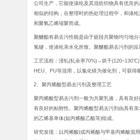
公司生产，它能使涤纶及其混纺织物具有优良的
相似的结构，在整理时的热处理过程中，和涤纶
和聚氧乙烯缩聚而成。
聚醚酯有易去污性能是由于嵌段共聚物均匀地分
氢键，使涤纶亲水化所致。聚醚酯易去污剂的应
工艺流程：浸轧(轧余率70%)→烘干(120~130
HEU、PU等混用，以氯化镁为催化剂，可获得
2、聚丙烯酸型易去污剂及整理工艺
聚丙烯酸型易去污剂一般为共聚乳液，具有良好
有良好的粘附性。聚丙烯酸型易去污剂由具有亲
的乙烯基单体(如丙烯酸乙酯等)组成。
研究发现：以丙烯酸(或丙烯酸与甲基丙烯酸混