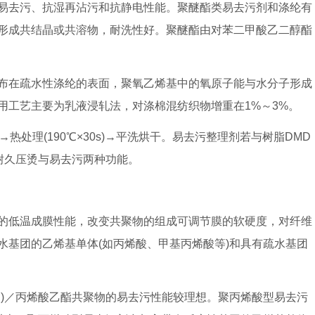
易去污、抗湿再沾污和抗静电性能。聚醚酯类易去污剂和涤纶有
形成共结晶或共溶物，耐洗性好。聚醚酯由对苯二甲酸乙二醇酯
布在疏水性涤纶的表面，聚氧乙烯基中的氧原子能与水分子形成
用工艺主要为乳液浸轧法，对涤棉混纺织物增重在1%～3%。
℃)→热处理(190℃×30s)→平洗烘干。易去污整理剂若与树脂DMD
耐久压烫与易去污两种功能。
的低温成膜性能，改变共聚物的组成可调节膜的软硬度，对纤维
水基团的乙烯基单体(如丙烯酸、甲基丙烯酸等)和具有疏水基团
用)／丙烯酸乙酯共聚物的易去污性能较理想。聚丙烯酸型易去污