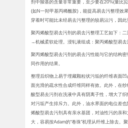
剂中羧基的含量非常重要，至少要在20%(量比
(如N一羟甲基丙稀酰胺)，能提高易去污整理
穿着时可能比未经易去污整理的较易沾污，因此
聚丙烯酸型易去污剂的易去污整理工艺如下：二浸二轧→
→机械柔软处理。浸轧液组成：聚丙烯酸型易去污
聚丙烯酸型易去污剂的易去污性能与它的结构密
同作用的结果。
整理后织物上易于埋藏颗粒状污垢的纤维表面凹
面光滑的疏水性合成纤维同样有效。此外，在纱
酸型易去污剂在洗液中具有阴离子性，增大了织
对污垢产生排斥力。此外，油水界面的电位差也
烯酸型易去污剂具有亲水基团，对油性污的亲和
大，容易按Adam的“卷珠”机理从纤维上除去