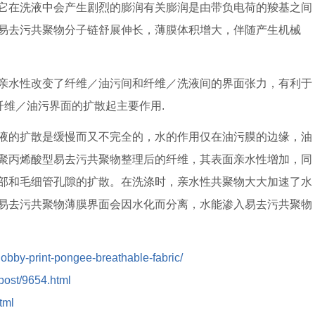
它在洗液中会产生剧烈的膨润有关膨润是由带负电荷的羧基之间
易去污共聚物分子链舒展伸长，薄膜体积增大，伴随产生机械
亲水性改变了纤维／油污间和纤维／洗液间的界面张力，有利于
纤维／油污界面的扩散起主要作用.
液的扩散是缓慢而又不完全的，水的作用仅在油污膜的边缘，油
聚丙烯酸型易去污共聚物整理后的纤维，其表面亲水性增加，同
部和毛细管孔隙的扩散。在洗涤时，亲水性共聚物大大加速了水
易去污共聚物薄膜界面会因水化而分离，水能渗入易去污共聚物
-dobby-print-pongee-breathable-fabric/
/post/9654.html
tml