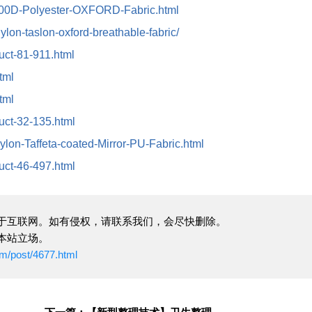
/200D-Polyester-OXFORD-Fabric.html
nylon-taslon-oxford-breathable-fabric/
duct-81-911.html
tml
tml
duct-32-135.html
ylon-Taffeta-coated-Mirror-PU-Fabric.html
duct-46-497.html
于互联网。如有侵权，请联系我们，会尽快删除。
本站立场。
om/post/4677.html