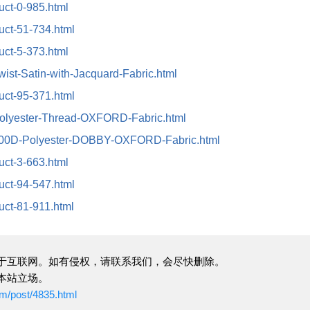
duct-0-985.html
duct-51-734.html
duct-5-373.html
wist-Satin-with-Jacquard-Fabric.html
duct-95-371.html
/Polyester-Thread-OXFORD-Fabric.html
t/800D-Polyester-DOBBY-OXFORD-Fabric.html
duct-3-663.html
duct-94-547.html
duct-81-911.html
于互联网。如有侵权，请联系我们，会尽快删除。
本站立场。
om/post/4835.html