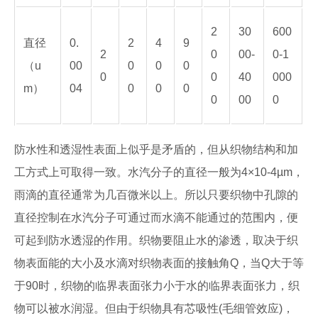
2
30
600
直径
0.
2
4
9
2
0
00-
0-1
（u
00
0
0
0
0
0
40
000
m）
04
0
0
0
0
00
0
防水性和透湿性表面上似乎是矛盾的，但从织物结构和加
工方式上可取得一致。水汽分子的直径一般为4×10-4µm，
雨滴的直径通常为几百微米以上。所以只要织物中孔隙的
直径控制在水汽分子可通过而水滴不能通过的范围内，便
可起到防水透湿的作用。织物要阻止水的渗透，取决于织
物表面能的大小及水滴对织物表面的接触角Q，当Q大于等
于90时，织物的临界表面张力小于水的临界表面张力，织
物可以被水润湿。但由于织物具有芯吸性(毛细管效应)，