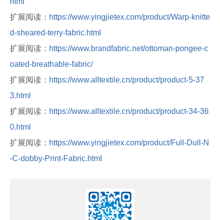
html
扩展阅读：
https://www.yingjietex.com/product/Warp-knitte
d-sheared-terry-fabric.html
扩展阅读：
https://www.brandfabric.net/ottoman-pongee-c
oated-breathable-fabric/
扩展阅读：
https://www.alltextile.cn/product/product-5-37
3.html
扩展阅读：
https://www.alltextile.cn/product/product-34-36
0.html
扩展阅读：
https://www.yingjietex.com/product/Full-Dull-N
-C-dobby-Print-Fabric.html