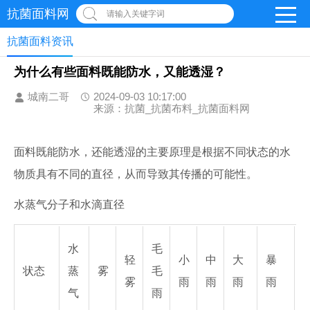
抗菌面料网
请输入关键字词
抗菌面料资讯
为什么有些面料既能防水，又能透湿？
城南二哥
2024-09-03 10:17:00
来源：抗菌_抗菌布料_抗菌面料网
面料既能防水，还能透湿的主要原理是根据不同状态的水
物质具有不同的直径，从而导致其传播的可能性。
水蒸气分子和水滴直径
水
毛
轻
小
中
大
暴
状态
蒸
雾
毛
雾
雨
雨
雨
雨
气
雨