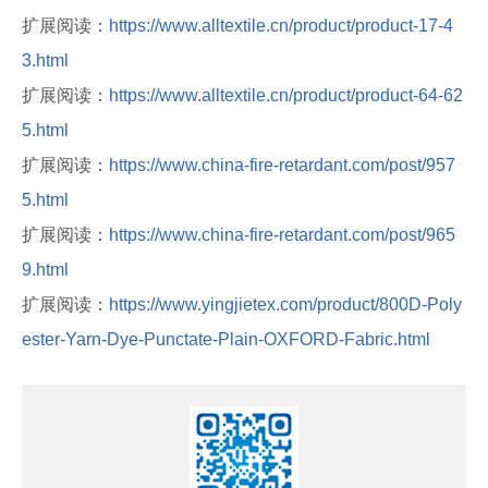
扩展阅读：
https://www.alltextile.cn/product/product-17-4
3.html
扩展阅读：
https://www.alltextile.cn/product/product-64-62
5.html
扩展阅读：
https://www.china-fire-retardant.com/post/957
5.html
扩展阅读：
https://www.china-fire-retardant.com/post/965
9.html
扩展阅读：
https://www.yingjietex.com/product/800D-Poly
ester-Yarn-Dye-Punctate-Plain-OXFORD-Fabric.html