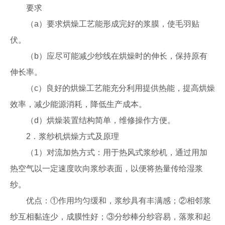
要求
（a）要求烘燥工艺能形成完好的浆膜，使毛羽贴
伏。
（b）应尽可能减少纱线在烘燥时的伸长，保持原有
伸长率。
（c）良好的烘燥工艺能充分利用提供热能，提高烘燥
效率，减少能源消耗，降低生产成本。
（d）烘燥装置结构简单，维修操作方便。
2．浆纱机烘燥方式及原理
（1）对流加热方式：用于热风式浆纱机，通过用加
热空气以一定速度吹向浆纱表面，以便将热量传给湿浆
纱。
优点：①作用均匀缓和，浆纱具有丰满感；②相邻浆
纱互相黏连少，成膜性好；③分纱棒分纱容易，落浆和起