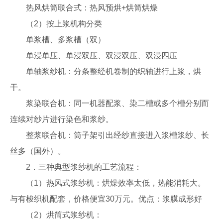
热风烘筒联合式：热风预烘+烘筒烘燥
（2）按上浆机构分类
单浆槽、多浆槽（双）
单浸单压、单浸双压、双浸双压、双浸四压
单轴浆纱机：分条整经机卷制的织轴进行上浆，烘
干。
浆染联合机：同一机器配浆、染二槽或多个槽分别而
连续对纱片进行染色和浆纱。
整浆联合机：筒子架引出经纱直接进入浆槽浆纱、长
丝多（国外）。
2．三种典型浆纱机的工艺流程：
（1）热风式浆纱机：烘燥效率太低，热能消耗大。
与有梭织机配套，价格便宜30万元。优点：浆膜成形好
（2）烘筒式浆纱机：