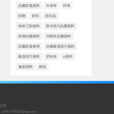
抗菌防臭面料
牛津布
纤维
织物
纺织
纺织品
纳米三防面料
防水防污抗菌面料
防潮抗菌面料
功能性抗菌面料
抗菌防臭整理
抗菌吸湿排汗面料
吸湿排汗面料
罗纹布
tr面料
服装面料
棉花
应用
：
1480779082@qq.com