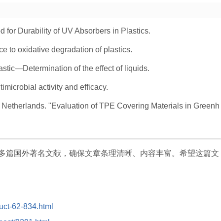
 for Durability of UV Absorbers in Plastics.
e to oxidative degradation of plastics.
tic—Determination of the effect of liquids.
icrobial activity and efficacy.
Netherlands. "Evaluation of TPE Covering Materials in Greenh
多篇国外著名文献，确保文章条理清晰、内容丰富。希望这篇文
duct-62-834.html