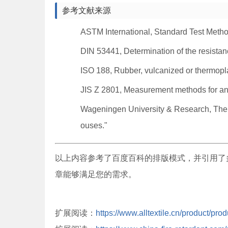
参考文献来源
ASTM International, Standard Test Method
DIN 53441, Determination of the resistanc
ISO 188, Rubber, vulcanized or thermoplas
JIS Z 2801, Measurement methods for antim
Wageningen University & Research, The 
ouses."
以上内容参考了百度百科的排版模式，并引用了
章能够满足您的需求。
扩展阅读：
https://www.alltextile.cn/product/pro