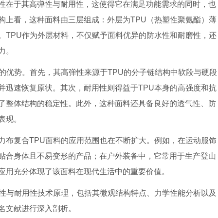
性在于其高弹性与耐用性，这使得它在满足功能需求的同时，也
构上看，这种面料由三层组成：外层为TPU（热塑性聚氨酯）薄
。TPU作为外层材料，不仅赋予面料优异的防水性和耐磨性，还
力。
的优势。首先，其高弹性来源于TPU的分子链结构中软段与硬段
并迅速恢复原状。其次，耐用性则得益于TPU本身的高强度和抗
了整体结构的稳定性。此外，这种面料还具备良好的透气性、防
表现。
力布复合TPU面料的应用范围也在不断扩大。例如，在运动服饰
贴合身体且不易变形的产品；在户外装备中，它常用于生产登山
应用充分体现了该面料在现代生活中的重要价值。
弹性与耐用性技术原理，包括其微观结构特点、力学性能分析以及
名文献进行深入剖析。