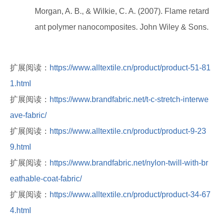
Morgan, A. B., & Wilkie, C. A. (2007). Flame retard
ant polymer nanocomposites. John Wiley & Sons.
扩展阅读：
https://www.alltextile.cn/product/product-51-81
1.html
扩展阅读：
https://www.brandfabric.net/t-c-stretch-interwe
ave-fabric/
扩展阅读：
https://www.alltextile.cn/product/product-9-23
9.html
扩展阅读：
https://www.brandfabric.net/nylon-twill-with-br
eathable-coat-fabric/
扩展阅读：
https://www.alltextile.cn/product/product-34-67
4.html