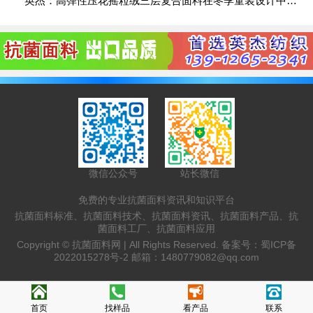
英杰：高弹性压花摇粒绒三层复合面料在冬季童装设计中的应用实践
微信公众号
站长微信
免费的专业抗菌面料资讯和知识平台
抗菌面料标准、抗菌面料技术、抗菌面料资讯、抗菌面料产品、抗
菌面料工厂、抗菌面料应用
Copyright ©
抗菌面料网 |
All Rights Reserved. 备案号：
蜀ICP备
2022015278号-2
邮箱：
1480779082@qq.com
首页
找样品
看产品
联系