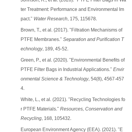
ter Treatment: Performance and Environmental Im
pact."
Water Research
, 175, 115678.
Brown, T., et al. (2017). "Filtration Mechanisms of
PTFE Membranes."
Separation and Purification T
echnology
, 189, 45-52.
Green, P., et al. (2020). "Environmental Benefits of
PTFE Filter Bags in Industrial Applications."
Envir
onmental Science & Technology
, 54(8), 4567-457
4.
White, L., et al. (2021). "Recycling Technologies fo
r PTFE Materials."
Resources, Conservation and
Recycling
, 168, 105432.
European Environment Agency (EEA). (2021). "E