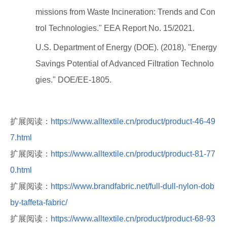
missions from Waste Incineration: Trends and Con
trol Technologies." EEA Report No. 15/2021.
U.S. Department of Energy (DOE). (2018). "Energy
Savings Potential of Advanced Filtration Technolo
gies." DOE/EE-1805.
扩展阅读：
https://www.alltextile.cn/product/product-46-49
7.html
扩展阅读：
https://www.alltextile.cn/product/product-81-77
0.html
扩展阅读：
https://www.brandfabric.net/full-dull-nylon-dob
by-taffeta-fabric/
扩展阅读：
https://www.alltextile.cn/product/product-68-93