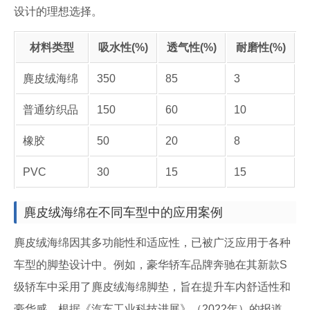
设计的理想选择。
材料类型
吸水性(%)
透气性(%)
耐磨性(%)
麂皮绒海绵
350
85
3
普通纺织品
150
60
10
橡胶
50
20
8
PVC
30
15
15
麂皮绒海绵在不同车型中的应用案例
麂皮绒海绵因其多功能性和适应性，已被广泛应用于各种
车型的脚垫设计中。例如，豪华轿车品牌奔驰在其新款S
级轿车中采用了麂皮绒海绵脚垫，旨在提升车内舒适性和
豪华感。根据《汽车工业科技进展》（2022年）的报道，