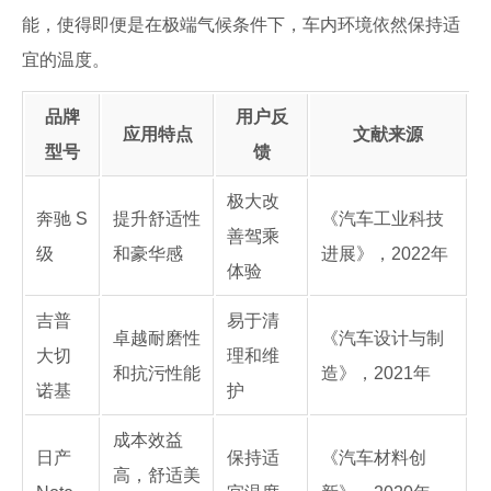
能，使得即便是在极端气候条件下，车内环境依然保持适
宜的温度。
品牌
用户反
应用特点
文献来源
型号
馈
极大改
奔驰 S
提升舒适性
《汽车工业科技
善驾乘
级
和豪华感
进展》，2022年
体验
吉普
易于清
卓越耐磨性
《汽车设计与制
大切
理和维
和抗污性能
造》，2021年
诺基
护
成本效益
日产
保持适
《汽车材料创
高，舒适美