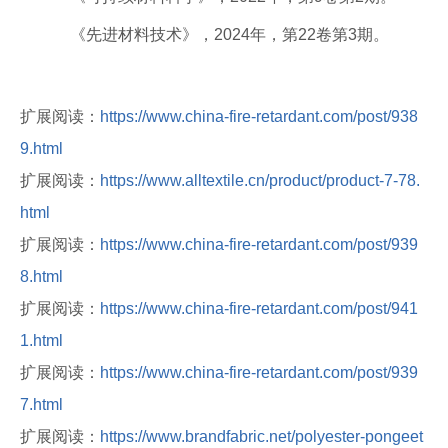
《先进材料技术》，2024年，第22卷第3期。
扩展阅读：
https://www.china-fire-retardant.com/post/938
9.html
扩展阅读：
https://www.alltextile.cn/product/product-7-78.
html
扩展阅读：
https://www.china-fire-retardant.com/post/939
8.html
扩展阅读：
https://www.china-fire-retardant.com/post/941
1.html
扩展阅读：
https://www.china-fire-retardant.com/post/939
7.html
扩展阅读：
https://www.brandfabric.net/polyester-pongeet