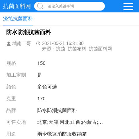
抗菌面料网
请输入关键字词
涤纶抗菌面料
防水防潮抗菌面料
城南二哥
2021-09-21 16:31:30
来源：抗菌_抗菌布料_抗菌面料网
规格
150
加工定制
是
颜色
多色可选
克重
170
品牌
防水防潮抗菌面料
可售卖地
北京;天津;河北;山西;内蒙古;辽宁;吉林;黑龙江;上海;江苏;浙江;安徽;福建;江西;山东;河南;湖北;湖南;广东;广西;海南;重庆;四川;贵州;云南;西藏;陕西;甘肃;青海;宁夏;新疆
用途
雨伞帐篷消防服收纳箱