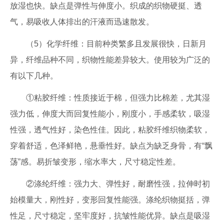
放湿也快。缺点是弹性与伸度小。织成的织物硬挺、透
气，易吸收人体排出的汗液而迅速散发。
（5）化学纤维：目前种类繁多且发展很快，日新月
异，纤维品种不同，织物性能差异较大。使用较为广泛的
有以下几种。
①粘胶纤维：性质接近于棉，但强力比棉差，尤其湿
强力低，伸度大而回复性能小，刚度小，手感柔软，吸湿
性强，透气性好，染色性佳。因此，粘胶纤维织物柔软，
穿着舒适，色泽鲜艳，悬垂性好。缺点为缺乏身骨，有“飘
荡”感。易折皱变形，缩水率大，尺寸稳定性差。
②涤纶纤维：强力大、弹性好，耐磨性强，拉伸时初
始模量大，刚性好，变形回复性能强。涤纶织物挺括，弹
性足，尺寸稳定，坚牢度好，抗皱性能优异。缺点是吸湿