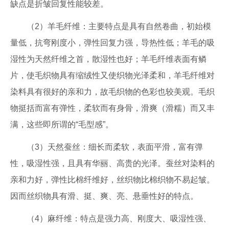
缺点是折皱回复性能较差。
（2）羊毛纤维：主要特点是具有自然卷曲，初始模
量低，抗弯刚度小，弹性回复力强，导热性低；羊毛的吸
湿性为天然纤维之首，散湿性也好；羊毛纤维表面有鳞
片，使毛织物具有缩绒性又使织物光泽柔和，羊毛纤维对
染料具有很好的亲和力，故毛织物的色彩也较美观。毛织
物挺括而富有弹性，柔软而有身骨，滑爽（滑糯）而又丰
满，这些即所谓的“毛型感”。
（3）天然蚕丝：细长而柔软，表面平滑，富有弹
性，吸湿性强，且具有华丽、高贵的光泽。蚕丝对染料的
亲和力好，弹性比棉纤维好，丝织物比棉织物不易起皱。
因而丝织物具有滑、挺、爽、亮、悬垂性好的特点。
（4）麻纤维：特点是强力高、刚度大、吸湿性强、